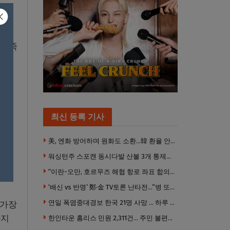
 가족
최신 등록 기사
계속
美, 엔화 방어하며 원화도 소환…韓 환율 안정 ‘우군’ 되나
워싱턴주 스포캔 동시다발 산불 3개 통제불능 상태 … 이재민 수십만명
 환
“이란-오만, 호르무즈 해협 항로 좌표 합의” 이란 외무부 발표
‘배신 vs 반명’ 鄭·金 TV토론 난타전…”병 또 도졌나”
연일 폭염중대경보 한국 21명 사망 … 하루 198명 응급실행
 가장
까지
한인타운 홈리스 민원 2,311건… 주민 불편은 여전