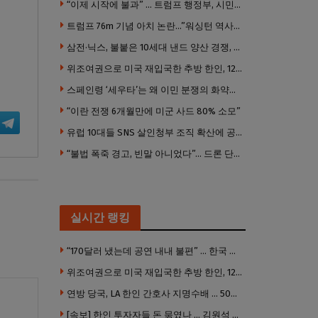
“이제 시작에 불과” … 트럼프 행정부, 시민권 박탈 본격화
트럼프 76m 기념 아치 논란…”워싱턴 역사경관 훼손 우려”
삼전·닉스, 불붙은 10세대 낸드 양산 경쟁, 캘리포니아서 공개
위조여권으로 미국 재입국한 추방 한인, 120만 달러 은행 사기 행각
스페인령 ‘세우타’는 왜 이민 분쟁의 화약고가 됐나
“이란 전쟁 6개월만에 미군 사드 80% 소모”
유럽 10대들 SNS 살인청부 조직 확산에 공포
“불법 폭죽 경고, 빈말 아니었다”… 드론 단속으로 고액 벌금부과
실시간 랭킹
“170달러 냈는데 공연 내내 불편” … 한국 코미디언 LA공연, 음향 불량에 외모 비하 개그 논란
위조여권으로 미국 재입국한 추방 한인, 120만 달러 은행 사기 행각
연방 당국, LA 한인 간호사 지명수배 … 500만 달러 메디캐어 사기, 선고 직전 한국 도주
[속보] 한인 투자자들 돈 묶였나 … 김원석 회사들 챕터7 강제파산·자진파산 잇따라 신청