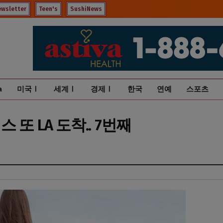
ewsletter
Teen's
SushiNews
a
미국Ⅰ
세계Ⅰ
경제Ⅰ
한국
연예
스포츠
또 LA 도착.. 7번째