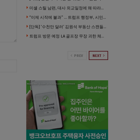
미셸 스틸 남편, 대사 외교일정에 왜 따라갔나 … “매우 이례적”
“이제 시작에 불과” … 트럼프 행정부, 시민권 박탈 본격화
[단독] ‘수천만 달러’ 김원석 부동산 스캔들 새 국면 … 한인 투자자들 소송 잇따라 ‘디폴트’ 절차
트럼프 방문 예정 LA 골프장 무장 괴한 체포 …권총·AR 소총 소지
PREV
NEXT