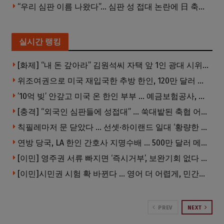
“우리 심판 이름 나왔다”… 심판 성 접대 논란에 日 축구계 발칵
실시간 랭킹
[화제] “내 돈 갚아라” 김원석씨 자택 앞 1인 광대 시위 … 한인 투자사, “108만 달러 못받아”
위조여권으로 미국 재입국한 추방 한인, 120만 달러 은행 사기 행각
’10억 빚’ 안갚고 미국 온 한인 부부 … 예금보험공사, 미국서 소송
[충격] “외국인 심판들에 성접대” … 쑥대밭된 축협 어디까지 추락하나
칙필레마저 문 닫았다 … 선셋·하이랜드 일대 ‘황량한 거리’로
연방 당국, LA 한인 간호사 지명수배 … 500만 달러 메디캐어 사기, 선고 직전 한국 도주
[이민] 영주권 서류 빠지면 ‘즉시거부’, 보완기회 없다 … 이민심사 8월부터 확 바뀐다
[이민]시민권 시험 확 바뀐다 … 영어 더 어렵게, 민간시험 도입 추진
PREV
NEXT