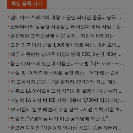
최신 등록 기사
샌디마스 주택가에 대형 마운틴 라이언 출몰… 당국 긴급 대응, 주민 접근 자제 당부
산타바바라 동물원 사랑받던 레서판다 루비 사망… 갓 태어난 새끼 2마리 잃은 지 수주 만
글렌데일 프리스쿨에 차량 돌진… 어린이 8명 경상
고먼 인근 리지 산불 1,000에이커로 확산… 5번 프리웨이 양방향 전면 폐쇄
세금 지원받는 남가주 비영리단체 CEO, 2년간 160만 달러 이상 받아… 미사용 휴가수당만 수십만 달러
몸은 다저스에 있는데 마음은…스쿠벌 “디트로이트로 돌아가고파”
사상 첫 LA 재즈 페스티벌 돌연 취소… 허가·행사 준비 문제로 일정 변경
미 고용시장 급랭 … 7월 일자리 2만3천개 감소 ‘예상 밖 쇼크’
사우스 LA 하이드파크서 지역사회 활동가 대낮 총격 사망… 용의자 도주
지난해 LA 도심 반 ICE 시위 대응에 1,700만 달러 이상 지출… LAPD, 대규모 시위 대비 강화 필요
LA 카운티 일부 해변에 수질 경보… 세균 수치 기준 초과, 입수 자제 당부
트럼프, “유권자들 내가 아닌 공화당에 화난 것”
JP모건 다이먼 “신용융자 역사상 최고”…숨은 레버리지 경고