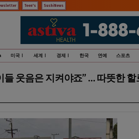
ewsletter
Teen's
SushiNews
a
미국Ⅰ
세계Ⅰ
경제Ⅰ
한국
연예
스포츠
이들 웃음은 지켜야죠” … 따뜻한 할