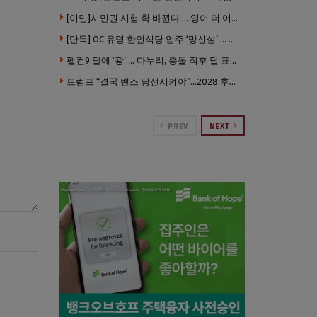
[이민]시민권 시험 확 바뀐다 … 영어 더 어렵게, 민간시험 도입 추진
[단독] OC 유명 한인식당 업주 ‘망신살’ … 육류대금 안 갚자 식당서 공개추심
팰컨9 달에 ‘쾅’ … 다누리, 충돌 직후 달 표면 촬영 유일 탐사선
트럼프 “결국 밴스 당선시켜야”…2028 후계 구도 힘 싣나
PREV
NEXT