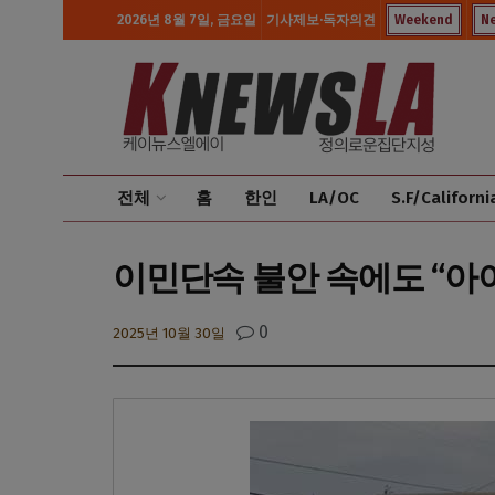
2026년 8월 7일, 금요일
기사제보·독자의견
Weekend
N
전체
홈
한인
LA/OC
S.F/Californi
이민단속 불안 속에도 “아
0
2025년 10월 30일