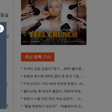
스튬을
이 잠
, 남
최신 등록 기사
외출
외국인 심판 성접대 7경기 … 2002 월드컵 4강 신화도 흔들
트럼프 회사에 200만 달러 준 한국 기업 … 민주당 뇌물의혹 조사
77세 리처드 기어, 48세 연하와 로맨스…아들과 3살 차
 아이
올리브영, 美 세포라 뚫었다…580개 매장에 ‘K뷰티에딧’ 론칭
변호사 시험 보던 한인 여성 심정지 … ‘시험장측 대응 부적절’ 소송
안심하
“합법 취업허가 있는데” … 메릴랜드대 교수, 공항서 ICE에 체포, 구금 중