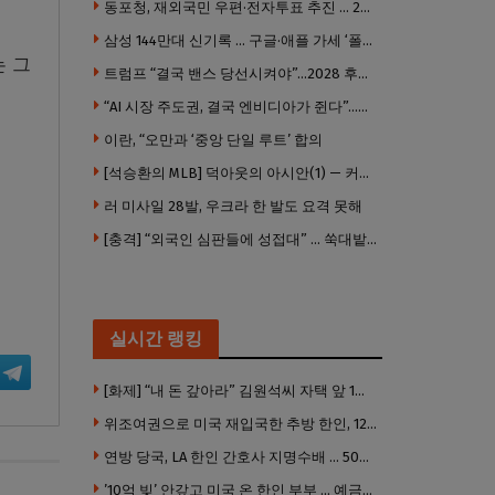
동포청, 재외국민 우편·전자투표 추진 … 2028년 도입 목표
삼성 144만대 신기록 … 구글·애플 가세 ‘폴더블 대전’ 열린다
는 그
트럼프 “결국 밴스 당선시켜야”…2028 후계 구도 힘 싣나
“AI 시장 주도권, 결국 엔비디아가 쥔다”…모건스탠리 장담
이란, “오만과 ‘중앙 단일 루트’ 합의
[석승환의 MLB] 덕아웃의 아시안(1) — 커트 스즈키가 우리에게 묻는 것
러 미사일 28발, 우크라 한 발도 요격 못해
[충격] “외국인 심판들에 성접대” … 쑥대밭된 축협 어디까지 추락하나
실시간 랭킹
[화제] “내 돈 갚아라” 김원석씨 자택 앞 1인 광대 시위 … 한인 투자사, “108만 달러 못받아”
위조여권으로 미국 재입국한 추방 한인, 120만 달러 은행 사기 행각
연방 당국, LA 한인 간호사 지명수배 … 500만 달러 메디캐어 사기, 선고 직전 한국 도주
’10억 빚’ 안갚고 미국 온 한인 부부 … 예금보험공사, 미국서 소송