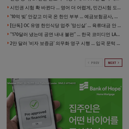
시민권 시험 확 바뀐다 … 영어 더 어렵게, 민간시험 도입 추진
’10억 빚’ 안갚고 미국 온 한인 부부 … 예금보험공사, 미국서 소송
[단독] OC 유명 한인식당 업주 ‘망신살’ … 육류대금 안 갚자 식당서 공개추심
“170달러 냈는데 공연 내내 불편” … 한국 코미디언 LA공연, 음향 불량에 외모 비하 개그 논란
2만 달러 ‘비자 보증금’ 의무화 영구 시행 … 입국 문턱 더 높아진다.
PREV
NEXT