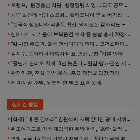
트럼프, “원정출산 차단” 행정명령 서명 … 외국 공무원 자녀도 시민권 안준다
차량 돌진에 식당 초토화… 캘리포니아 명물 버거집 “다시 일어설 수 있도록 도와주세요”
“전국적 살모네라 식중독 확산, 멕시코산 할라피뇨”– CDC
샌버나디노 카운티 보복운전 수사 중 불법 총기 20정·탄약 2만 발 압수
“AI 시장 주도권, 결국 엔비디아가 쥔다”…모건스탠리 장담
김지수, 프라하서 여행사 대표 변신 근황 “가볼 만하니…”
“중년기 관리로 치매 13년 늦춘다”…혈압·당뇨·금연 시기가 골든타임
황정민·팬, 진실 공방 계속…주요 쟁점별 입장 정리
러 미사일 28발, 우크라 한 발도 요격 못해
실시간 랭킹
[화제] “내 돈 갚아라” 김원석씨 자택 앞 1인 광대 시위 … 한인 투자사, “108만 달러 못받아”
위조여권으로 미국 재입국한 추방 한인, 120만 달러 은행 사기 행각
연방 당국, LA 한인 간호사 지명수배 … 500만 달러 메디캐어 사기, 선고 직전 한국 도주