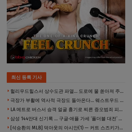
최신 등록 기사
헐리우드힐스서 상수도관 파열… 도로에 물 쏟아져 주민 약 100명 피해
극장가 부활에 역사적 극장도 돌아온다… 웨스트우드 ‘브루인 극장’ 10월 재개장 추진
LA 메트로 버스서 승객 얼굴 흉기로 찌른 증오범죄 피고인, 종신형에 징역 7년 추가 선고
삼성 144만대 신기록 … 구글·애플 가세 ‘폴더블 대전’ 열린다
[석승환의 MLB] 덕아웃의 아시안(1) — 커트 스즈키가 우리에게 묻는 것