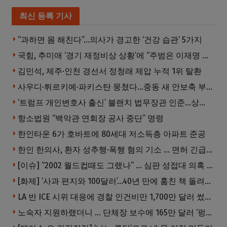
최신 등록 기사
“과하면 몸 해친다”…의사가 경고한 ‘건강 습관’ 5가지
국힘, 추미애 ‘경기 재정비상 상황’에 “주범은 이재명 전 지사”
김민석, 제주·인천 경선서 정청래 제압 누적 1위 탈환
사우디·튀르키예·파키스탄 뭉쳤다…중동 새 안보축 부상하나
‘트럼프 개인변호사 출신’ 블랜치 법무장관 인준…상원 50대49 가결
항소법원 “백악관 연회장 공사 중단” 명령
한인타운 6가 호바트에 80세대 저소득층 아파트 준공
한인 한의사, 환자 성추행·폭행 혐의 기소 … 면허 긴급정지
[이슈] “2002 월드컵때도 그랬나” … 심판 성접대 의혹 해외로 일파만파, 4강 신화까지 불똥
[화제] ‘사과 편지와 100달러’…40년 만에 훔친 책 돌려준 절도범
LA 반 ICE 시위 대응에 경찰 인건비만 1,700만 달러 썼다.
노숙자 지원하랬더니 … 단체장 보수에 165만 달러 ‘펑펑’