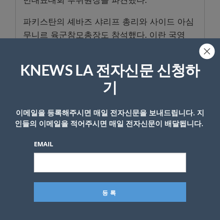
민대표대회 부위원장을 파견했다.
파키스탄의 셰바즈 샤리프 총리와 사이드 아심
무니르 육군참모총장도 참석했다. 이란 국영
ISNA 통신에 따르면무니르는 테헤란에서 추모
식에 참석한 뒤, 이란 외무장관 아바스 아라그
KNEWS LA 전자신문 신청하
치를 만났다.
기
이 밖에 이라크와 파키스탄, 아프가니스탄 등
시아파 및 역내 국가 관계자들이 대거 참석했으
이메일을 등록해주시면 매일 전자신문을 보내드립니다. 지
며, 이라크 내 친이란 민병대와 레바논 헤즈볼
인들의 이메일을 적어주시면 매일 전자신문이 배달됩니다.
라 관계자들도 모습을 드러냈다.
EMAIL
특히 이란과 갈등 관계에 있는 세력들과 연결된
인사들까지 한자리에 모이면서 이번 장례식은
중동 역학 구도를 보여주는 상징적인 외교 무대
로도 주목받고 있다.
한편 이란에서 최고지도자의 장례식이 대규모