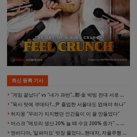
최신 등록 기사
“게임 끝났다” vs “내가 과반”…鄭·金 박빙 전대 서로 우위 주장
“육사 탓에 쿠데타?…尹 졸업한 서울대도 없애야 하나”
허지웅 “우리가 지지했던 인간들이 이 꼴 만들었다”
머스크 “메모리 생산 20% 늘 때 수요 200% 증가” … 반도체 매출 1조달러 눈 앞
엔비디아, ‘알파마요’ 빗장 풀었다…현대차, 자율주행 속도내나