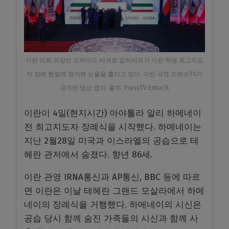
이란 의회 의장인 모하마드 바게르 갈리바프가 이란 혁명 최고지도
자 장례 행렬에 참석해 눈물을 흘리고 있다. 이란 국영 프레스TV가
공개한 영상 캡처. 출처: PressTV Extra/X.
이란이 4일(현지시간) 아야톨라 알리 하메네이
전 최고지도자 장례식을 시작했다. 하메네이는
지난 2월28일 미국과 이스라엘의 공습으로 테
헤란 관저에서 숨졌다. 향년 86세.
이란 관영 IRNA통신과 AP통신, BBC 등에 따르
면 이란은 이날 테헤란 그랜드 모살라에서 하메
네이의 장례식을 거행했다. 하메네이의 시신은
공습 당시 함께 숨진 가족들의 시신과 함께 사