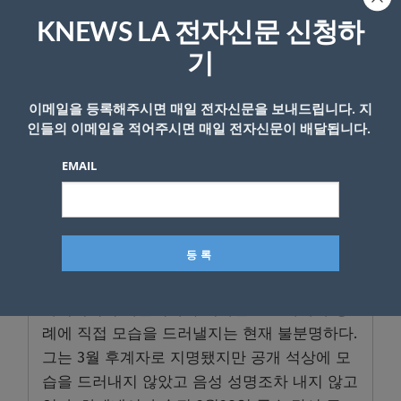
KNEWS LA 전자신문 신청하
기
이메일을 등록해주시면 매일 전자신문을 보내드립니다. 지
하메네이 장례식은 9일 이란 북부 시아파 성지
인들의 이메일을 적어주시면 매일 전자신문이 배달됩니다.
이자 하메네이의 고향인 마슈하드의 이맘 레자
성지에 하메네이 시신을 안장하는 것으로 마무
EMAIL
리된다.
이란 당국은 9일까지 전국적인 애도 기간을 가
질 예정이다. 4일 이란 전역의 도시들에서는 별
도의 애도식이 열렸다.
하메네이의 아들이자 후계자인 모즈타바가 장
례에 직접 모습을 드러낼지는 현재 불분명하다.
그는 3월 후계자로 지명됐지만 공개 석상에 모
습을 드러내지 않았고 음성 성명조차 내지 않고