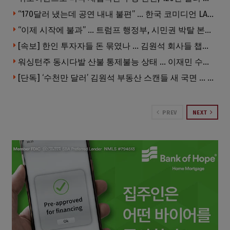
“170달러 냈는데 공연 내내 불편” … 한국 코미디언 LA공연, 음향 불량에 외모 비하 개그 논란
“이제 시작에 불과” … 트럼프 행정부, 시민권 박탈 본격화
[속보] 한인 투자자들 돈 묶였나 … 김원석 회사들 챕터7 강제파산·자진파산 잇따라 신청
워싱턴주 동시다발 산불 통제불능 상태 … 이재민 수십만명
[단독] ‘수천만 달러’ 김원석 부동산 스캔들 새 국면 … 한인 투자자들 소송 잇따라 ‘디폴트’ 절차
PREV
NEXT