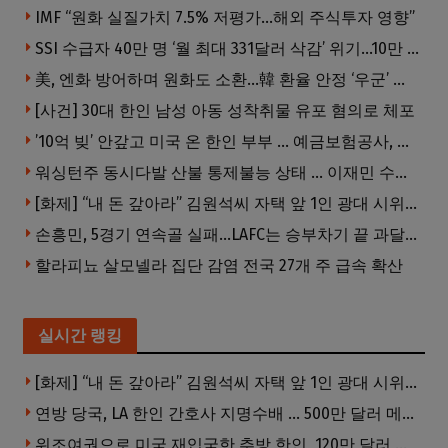
IMF “원화 실질가치 7.5% 저평가…해외 주식투자 영향”
SSI 수급자 40만 명 ‘월 최대 331달러 삭감’ 위기…10만 명은 수급자격 상실
美, 엔화 방어하며 원화도 소환…韓 환율 안정 ‘우군’ 되나
[사건] 30대 한인 남성 아동 성착취물 유포 혐의로 체포
’10억 빚’ 안갚고 미국 온 한인 부부 … 예금보험공사, 미국서 소송
워싱턴주 동시다발 산불 통제불능 상태 … 이재민 수십만명
[화제] “내 돈 갚아라” 김원석씨 자택 앞 1인 광대 시위 … 한인 투자사, “108만 달러 못받아”
손흥민, 5경기 연속골 실패…LAFC는 승부차기 끝 과달라하라 격파
할라피뇨 살모넬라 집단 감염 전국 27개 주 급속 확산
실시간 랭킹
[화제] “내 돈 갚아라” 김원석씨 자택 앞 1인 광대 시위 … 한인 투자사, “108만 달러 못받아”
연방 당국, LA 한인 간호사 지명수배 … 500만 달러 메디캐어 사기, 선고 직전 한국 도주
위조여권으로 미국 재입국한 추방 한인, 120만 달러 은행 사기 행각