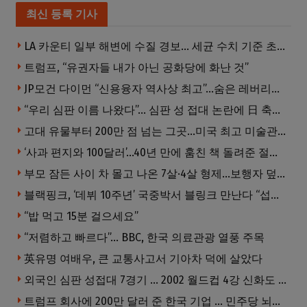
최신 등록 기사
LA 카운티 일부 해변에 수질 경보… 세균 수치 기준 초과, 입수 자제 당부
트럼프, “유권자들 내가 아닌 공화당에 화난 것”
JP모건 다이먼 “신용융자 역사상 최고”…숨은 레버리지 경고
“우리 심판 이름 나왔다”… 심판 성 접대 논란에 日 축구계 발칵
고대 유물부터 200만 점 넘는 그곳…미국 최고 미술관은?
‘사과 편지와 100달러’…40년 만에 훔친 책 돌려준 절도범
부모 잠든 사이 차 몰고 나온 7살·4살 형제…보행자 덮쳐 중태
블랙핑크, ‘데뷔 10주년’ 국중박서 블링크 만난다 “섭섭함 안겨 미안”
“밥 먹고 15분 걸으세요”
“저렴하고 빠르다”… BBC, 한국 의료관광 열풍 주목
英유명 여배우, 큰 교통사고서 기아차 덕에 살았다
외국인 심판 성접대 7경기 … 2002 월드컵 4강 신화도 흔들
트럼프 회사에 200만 달러 준 한국 기업 … 민주당 뇌물의혹 조사