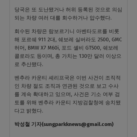
당국은 또 도난됐거나 허위 등록된 것으로 의심
되는 차량 여러 대를 회수하거나 압수했다.
회수된 차량은 람보르기니 아벤타도르를 비롯
해 포르쉐 911 2대, 쉐보레 실버라도 2500, GMC
허머, BMW X7 M60i, 포드 셸비 GT500, 쉐보레
콜로라도 등이며, 총 가치는 130만 달러 이상으
로 추산됐다.
벤추라 카운티 셰리프국은 이번 사건이 조직적
인 차량 절도 조직과 연관된 것으로 보고 수사
를 계속 확대하고 있으며, 사건은 기소 여부 검
토를 위해 벤추라 카운티 지방검찰청에 송치됐
다고 밝혔다.
박성철
기자
(sungparkknews@gmail.com)