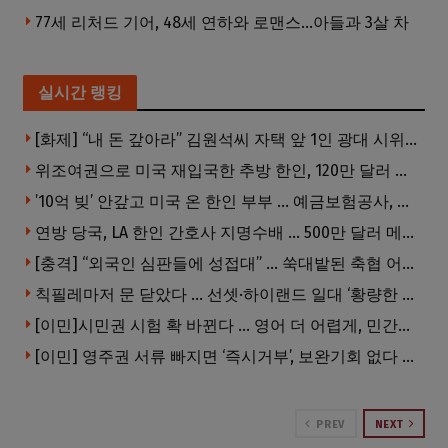
77세 리처드 기어, 48세 연하와 로맨스…아들과 3살 차
실시간 랭킹
[화제] “내 돈 갚아라” 김원석씨 자택 앞 1인 광대 시위 … 한인 투자사, “108만 달러 못받아”
위조여권으로 미국 재입국한 추방 한인, 120만 달러 은행 사기 행각
’10억 빚’ 안갚고 미국 온 한인 부부 … 예금보험공사, 미국서 소송
연방 당국, LA 한인 간호사 지명수배 … 500만 달러 메디캐어 사기, 선고 직전 한국 도주
[충격] “외국인 심판들에 성접대” … 쑥대밭된 축협 어디까지 추락하나
칙필레마저 문 닫았다 … 선셋·하이랜드 일대 ‘황량한 거리’로
[이민]시민권 시험 확 바뀐다 … 영어 더 어렵게, 민간시험 도입 추진
[이민] 영주권 서류 빠지면 ‘즉시거부’, 보완기회 없다 … 이민심사 8월부터 확 바뀐다
PREV
NEXT