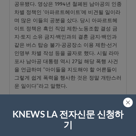
공유됐다. 영상은 1994년 철폐된 남아공의 인종
차별 정책인 ‘아파르트헤이트’에 비견될 일이라
며 많은 이들의 공분을 샀다. 당시 아파르트헤
이트 정책은 흑인 직업 제한·노동조합 결성 금
지·토지 소유 금지·백인과의 결혼 금지·백인과
같은 버스 탑승 불가·공공장소 이용 제한·선거
인명부 차별 작성 등을 골자로 했다. 시릴 라마
포사 남아공 대통령 역시 27일 해당 폭행 사건
을 언급하며 “아이들을 지도해야 할 어른들이
그렇게 쉽게 폭력을 행사한 것은 정말 개탄스러
운 일이다”라고 말했다.
주요 폭행 용의자인 코버스 요하네스 클라센
(47)은 살인미수 혐의로 29일 법정에 출두했으
KNEWS LA 전자신문 신청하
며, 2만 랜드(약 150만원)의 보석금을 내고 풀려
기
났다. 코버스의 다음 공판은 1월 25일로 예정되
어 있다.