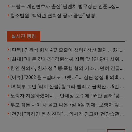
‘트럼프 개인변호사 출신’ 블랜치 법무장관 인준…상원 50대49 가결
항소법원 “백악관 연회장 공사 중단” 명령
실시간 랭킹
[단독] 김원석 회사 4곳 줄줄이 챕터7 청산 절차 … 3개 법인 같은 날 동시 파산 신청
[화제] “내 돈 갚아라” 김원석씨 자택 앞 1인 광대 시위 … 한인 투자사, “108만 달러 못받아”
한인 한의사, 환자 성추행·폭행 혐의 기소 … 면허 긴급정지
[이슈] “2002 월드컵때도 그랬나” … 심판 성접대 의혹 해외로 일파만파, 4강 신화까지 불똥
LA 북부 고먼 ‘리지 산불’, 헝그리 밸리로 급확산 … 5번 Fwy 양방향 전면 폐쇄
노숙자 지원하랬더니 … 단체장 보수에 165만 달러 ‘펑펑’
부모 잠든 사이 차 몰고 나온 7살·4살 형제…보행자 덮쳐 중태
[건강] “과하면 몸 해친다” … 의사가 경고한 ‘건강습관’ 5가지