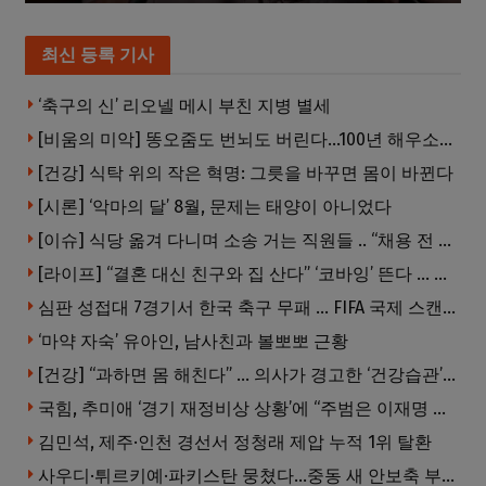
최신 등록 기사
‘축구의 신’ 리오넬 메시 부친 지병 별세
[비움의 미악] 똥오줌도 번뇌도 버린다…100년 해우소의 철학
[건강] 식탁 위의 작은 혁명: 그릇을 바꾸면 몸이 바뀐다
[시론] ‘악마의 달’ 8월, 문제는 태양이 아니었다
[이슈] 식당 옮겨 다니며 소송 거는 직원들 .. “채용 전 반드시 확인해야”
[라이프] “결혼 대신 친구와 집 산다” ‘코바잉’ 뜬다 … 내 집 마련 공식 바뀌었다
심판 성접대 7경기서 한국 축구 무패 … FIFA 국제 스캔들 번지나
‘마약 자숙’ 유아인, 남사친과 볼뽀뽀 근황
[건강] “과하면 몸 해친다” … 의사가 경고한 ‘건강습관’ 5가지
국힘, 추미애 ‘경기 재정비상 상황’에 “주범은 이재명 전 지사”
김민석, 제주·인천 경선서 정청래 제압 누적 1위 탈환
사우디·튀르키예·파키스탄 뭉쳤다…중동 새 안보축 부상하나