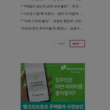
“170달러 냈는데 공연 내내 불편” … 한국 코미디언 LA공연, 음향 불량에 외모 비하 개그 논란
시민권 시험 확 바뀐다 … 영어 더 어렵게, 민간시험 도입 추진
“이제 시작에 불과” … 트럼프 행정부, 시민권 박탈 본격화
[속보] 한인 투자자들 돈 묶였나 … 김원석 회사들 챕터7 강제파산·자진파산 잇따라 신청
PREV
NEXT