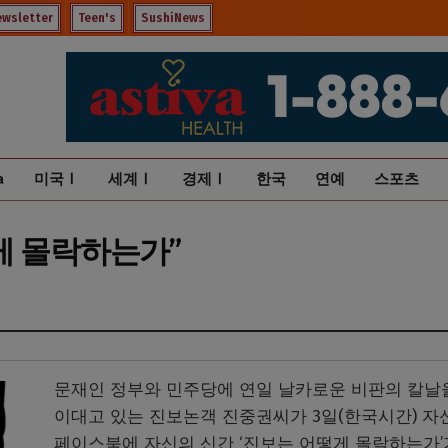
ewsletter
Teen's
SushiNews
a
미국Ⅰ
세계Ⅰ
경제Ⅰ
한국
연예
스포츠
게 몰락하는가”
문재인 정부와 민주당에 연일 날카로운 비판의 칼날
이대고 있는 진보논객 진중권씨가 3일(한국시간) 자
페이스북에 자신의 신간 ‘진보는 어떻게 몰락하는가’