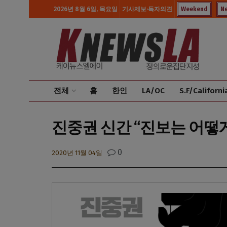
2026년 8월 6일, 목요일
기사제보·독자의견
Weekend
N
전체
홈
한인
LA/OC
S.F/Californi
진중권 신간 “진보는 어떻
0
2020년 11월 04일