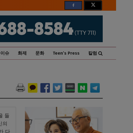
이슈
화제
문화
Teen’s Press
칼럼
을 들
신의
가 다