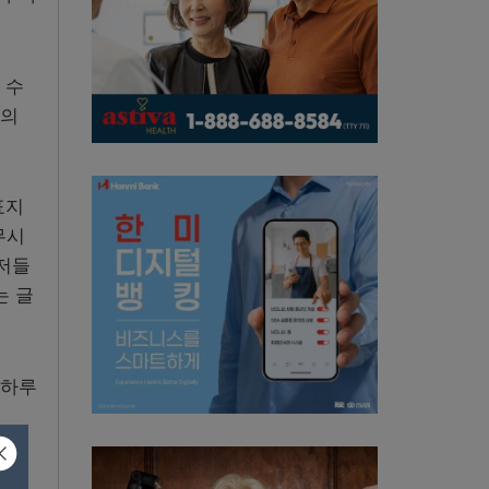
 수
지의
표지
무시
 저들
는 글
 하루