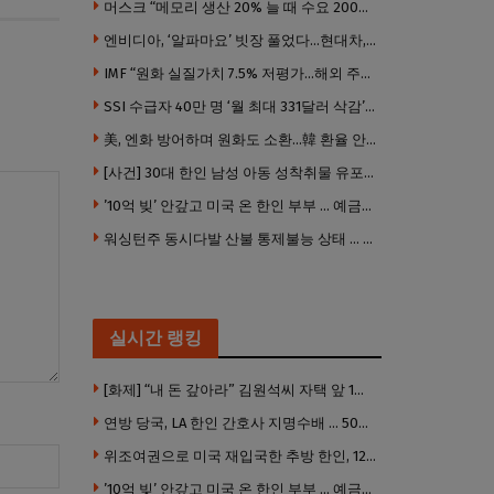
머스크 “메모리 생산 20% 늘 때 수요 200% 증가” … 반도체 매출 1조달러 눈 앞
엔비디아, ‘알파마요’ 빗장 풀었다…현대차, 자율주행 속도내나
IMF “원화 실질가치 7.5% 저평가…해외 주식투자 영향”
SSI 수급자 40만 명 ‘월 최대 331달러 삭감’ 위기…10만 명은 수급자격 상실
美, 엔화 방어하며 원화도 소환…韓 환율 안정 ‘우군’ 되나
[사건] 30대 한인 남성 아동 성착취물 유포 혐의로 체포
’10억 빚’ 안갚고 미국 온 한인 부부 … 예금보험공사, 미국서 소송
워싱턴주 동시다발 산불 통제불능 상태 … 이재민 수십만명
실시간 랭킹
[화제] “내 돈 갚아라” 김원석씨 자택 앞 1인 광대 시위 … 한인 투자사, “108만 달러 못받아”
연방 당국, LA 한인 간호사 지명수배 … 500만 달러 메디캐어 사기, 선고 직전 한국 도주
위조여권으로 미국 재입국한 추방 한인, 120만 달러 은행 사기 행각
’10억 빚’ 안갚고 미국 온 한인 부부 … 예금보험공사, 미국서 소송