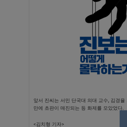
앞서 진씨는 서민 단국대 의대 교수, 김경율
만에 초판이 매진되는 등 화제를 모았었다.
<김치형 기자>