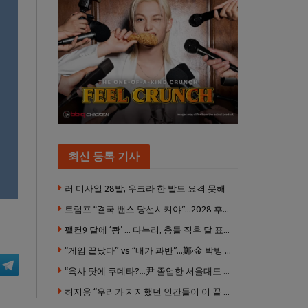
최신 등록 기사
러 미사일 28발, 우크라 한 발도 요격 못해
트럼프 “결국 밴스 당선시켜야”…2028 후계 구도 힘 싣나
팰컨9 달에 ‘쾅’ … 다누리, 충돌 직후 달 표면 촬영 유일 탐사선
“게임 끝났다” vs “내가 과반”…鄭·金 박빙 전대 서로 우위 주장
“육사 탓에 쿠데타?…尹 졸업한 서울대도 없애야 하나”
허지웅 “우리가 지지했던 인간들이 이 꼴 만들었다”