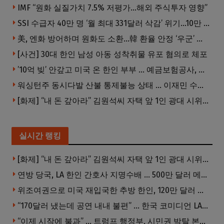
IMF “원화 실질가치 7.5% 저평가…해외 주식투자 영향”
SSI 수급자 40만 명 ‘월 최대 331달러 삭감’ 위기…10만 명은 수급자격 상실
美, 엔화 방어하며 원화도 소환…韓 환율 안정 ‘우군’ 되나
[사건] 30대 한인 남성 아동 성착취물 유포 혐의로 체포
’10억 빚’ 안갚고 미국 온 한인 부부 … 예금보험공사, 미국서 소송
워싱턴주 동시다발 산불 통제불능 상태 … 이재민 수십만명
[화제] “내 돈 갚아라” 김원석씨 자택 앞 1인 광대 시위 … 한인 투자사, “108만 달러 못받아”
실시간 랭킹
[화제] “내 돈 갚아라” 김원석씨 자택 앞 1인 광대 시위 … 한인 투자사, “108만 달러 못받아”
연방 당국, LA 한인 간호사 지명수배 … 500만 달러 메디캐어 사기, 선고 직전 한국 도주
위조여권으로 미국 재입국한 추방 한인, 120만 달러 은행 사기 행각
“170달러 냈는데 공연 내내 불편” … 한국 코미디언 LA공연, 음향 불량에 외모 비하 개그 논란
“이제 시작에 불과” … 트럼프 행정부, 시민권 박탈 본격화