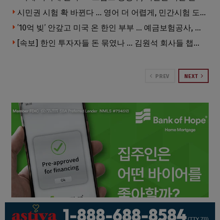
시민권 시험 확 바뀐다 … 영어 더 어렵게, 민간시험 도입 추진
’10억 빚’ 안갚고 미국 온 한인 부부 … 예금보험공사, 미국서 소송
[속보] 한인 투자자들 돈 묶였나 … 김원석 회사들 챕터7 강제파산·자진파산 잇따라 신청
PREV
NEXT