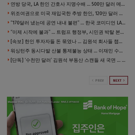
연방 당국, LA 한인 간호사 지명수배 … 500만 달러 메디캐어 사기, 선고 직전 한국 도주
위조여권으로 미국 재입국한 추방 한인, 120만 달러 은행 사기 행각
“170달러 냈는데 공연 내내 불편” … 한국 코미디언 LA공연, 음향 불량에 외모 비하 개그 논란
“이제 시작에 불과” … 트럼프 행정부, 시민권 박탈 본격화
[속보] 한인 투자자들 돈 묶였나 … 김원석 회사들 챕터7 강제파산·자진파산 잇따라 신청
워싱턴주 동시다발 산불 통제불능 상태 … 이재민 수십만명
[단독] ‘수천만 달러’ 김원석 부동산 스캔들 새 국면 … 한인 투자자들 소송 잇따라 ‘디폴트’ 절차
PREV
NEXT