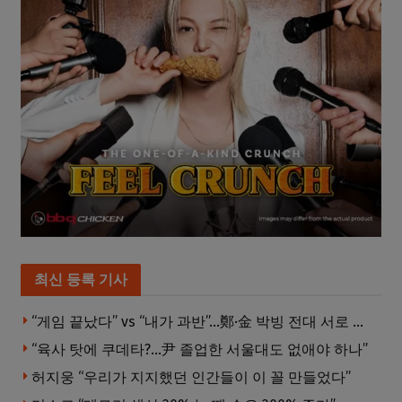
최신 등록 기사
“게임 끝났다” vs “내가 과반”…鄭·金 박빙 전대 서로 우위 주장
“육사 탓에 쿠데타?…尹 졸업한 서울대도 없애야 하나”
허지웅 “우리가 지지했던 인간들이 이 꼴 만들었다”