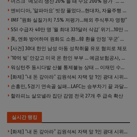
머스크 “메모리 생산 20% 늘 때 수요 200% 증가” … 반도체 매출 1조달러 눈 앞
엔비디아, ‘알파마요’ 빗장 풀었다…현대차, 자율주행 속도내나
IMF “원화 실질가치 7.5% 저평가…해외 주식투자 영향”
SSI 수급자 40만 명 ‘월 최대 331달러 삭감’ 위기…10만 명은 수급자격 상실
美, 엔화 방어하며 원화도 소환…韓 환율 안정 ‘우군’ 되나
[사건] 30대 한인 남성 아동 성착취물 유포 혐의로 체포
’10억 빚’ 안갚고 미국 온 한인 부부 … 예금보험공사, 미국서 소송
워싱턴주 동시다발 산불 통제불능 상태 … 이재민 수십만명
[화제] “내 돈 갚아라” 김원석씨 자택 앞 1인 광대 시위 … 한인 투자사, “108만 달러 못받아”
손흥민, 5경기 연속골 실패…LAFC는 승부차기 끝 과달라하라 격파
할라피뇨 살모넬라 집단 감염 전국 27개 주 급속 확산
실시간 랭킹
[화제] “내 돈 갚아라” 김원석씨 자택 앞 1인 광대 시위 … 한인 투자사, “108만 달러 못받아”