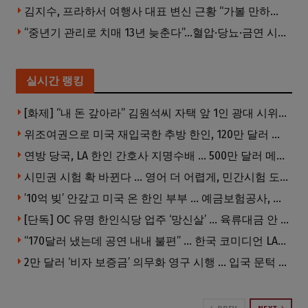
김지수, 프라하서 여행사 대표 변신 근황 “가볼 만하니…”
“중년기 관리로 치매 13년 늦춘다”…혈압·당뇨·금연 시기가 골든타임
실시간 랭킹
[화제] “내 돈 갚아라” 김원석씨 자택 앞 1인 광대 시위 … 한인 투자사, “108만 달러 못받아”
위조여권으로 미국 재입국한 추방 한인, 120만 달러 은행 사기 행각
연방 당국, LA 한인 간호사 지명수배 … 500만 달러 메디캐어 사기, 선고 직전 한국 도주
시민권 시험 확 바뀐다 … 영어 더 어렵게, 민간시험 도입 추진
’10억 빚’ 안갚고 미국 온 한인 부부 … 예금보험공사, 미국서 소송
[단독] OC 유명 한인식당 업주 ‘망신살’ … 육류대금 안 갚자 식당서 공개추심
“170달러 냈는데 공연 내내 불편” … 한국 코미디언 LA공연, 음향 불량에 외모 비하 개그 논란
2만 달러 ‘비자 보증금’ 의무화 영구 시행 … 입국 문턱 더 높아진다.