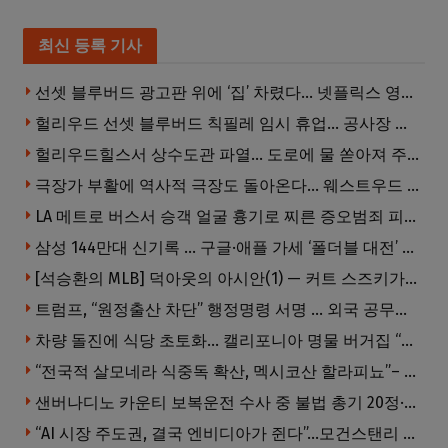
최신 등록 기사
선셋 블루버드 광고판 위에 ‘집’ 차렸다… 넷플릭스 영화 홍보 이색 퍼포먼스
헐리우드 선셋 블루버드 칙필레 임시 휴업… 공사장 담장은 낙서로 뒤덮여
헐리우드힐스서 상수도관 파열… 도로에 물 쏟아져 주민 약 100명 피해
극장가 부활에 역사적 극장도 돌아온다… 웨스트우드 ‘브루인 극장’ 10월 재개장 추진
LA 메트로 버스서 승객 얼굴 흉기로 찌른 증오범죄 피고인, 종신형에 징역 7년 추가 선고
삼성 144만대 신기록 … 구글·애플 가세 ‘폴더블 대전’ 열린다
[석승환의 MLB] 덕아웃의 아시안(1) — 커트 스즈키가 우리에게 묻는 것
트럼프, “원정출산 차단” 행정명령 서명 … 외국 공무원 자녀도 시민권 안준다
차량 돌진에 식당 초토화… 캘리포니아 명물 버거집 “다시 일어설 수 있도록 도와주세요”
“전국적 살모네라 식중독 확산, 멕시코산 할라피뇨”– CDC
샌버나디노 카운티 보복운전 수사 중 불법 총기 20정·탄약 2만 발 압수
“AI 시장 주도권, 결국 엔비디아가 쥔다”…모건스탠리 장담