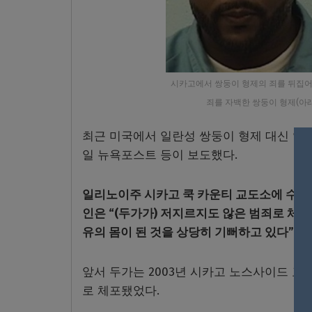
시카고에서 쌍둥이 형제의 죄를 뒤집어
죄를 자백한 쌍둥이 형제(아래
최근 미국에서 일란성 쌍둥이 형제 대신 약 
일 뉴욕포스트 등이 보도했다.
일리노이주 시카고 쿡 카운티 교도소에 수감됐던
인은 “(두가가) 저지르지도 않은 범죄로 체포
유의 몸이 된 것을 상당히 기뻐하고 있다”고 
앞서 두가는 2003년 시카고 노스사이드 교
로 체포됐었다.