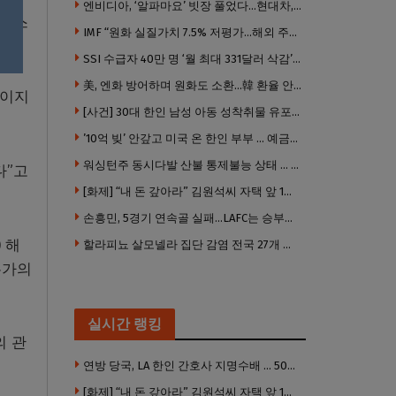
엔비디아, ‘알파마요’ 빗장 풀었다…현대차, 자율주행 속도내나
. 스
IMF “원화 실질가치 7.5% 저평가…해외 주식투자 영향”
SSI 수급자 40만 명 ‘월 최대 331달러 삭감’ 위기…10만 명은 수급자격 상실
美, 엔화 방어하며 원화도 소환…韓 환율 안정 ‘우군’ 되나
들이지
[사건] 30대 한인 남성 아동 성착취물 유포 혐의로 체포
’10억 빚’ 안갚고 미국 온 한인 부부 … 예금보험공사, 미국서 소송
워싱턴주 동시다발 산불 통제불능 상태 … 이재민 수십만명
다”고
[화제] “내 돈 갚아라” 김원석씨 자택 앞 1인 광대 시위 … 한인 투자사, “108만 달러 못받아”
손흥민, 5경기 연속골 실패…LAFC는 승부차기 끝 과달라하라 격파
 해
할라피뇨 살모넬라 집단 감염 전국 27개 주 급속 확산
두가의
실시간 랭킹
의 관
연방 당국, LA 한인 간호사 지명수배 … 500만 달러 메디캐어 사기, 선고 직전 한국 도주
[화제] “내 돈 갚아라” 김원석씨 자택 앞 1인 광대 시위 … 한인 투자사, “108만 달러 못받아”