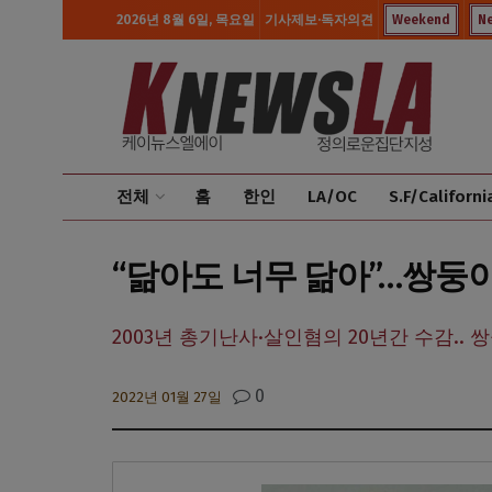
2026년 8월 6일, 목요일
기사제보·독자의견
Weekend
N
전체
홈
한인
LA/OC
S.F/Californi
“닮아도 너무 닮아”…쌍둥이
2003년 총기난사·살인혐의 20년간 수감.. 
0
2022년 01월 27일