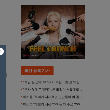
27
변호
최신 등록 기사
가 자
“게임 끝났다” vs “내가 과반”…鄭·金 박빙 전대 서로 우위 주장
“육사 탓에 쿠데타?…尹 졸업한 서울대도 없애야 하나”
혐의
허지웅 “우리가 지지했던 인간들이 이 꼴 만들었다”
머스크 “메모리 생산 20% 늘 때 수요 200% 증가” … 반도체 매출 1조달러 눈 앞