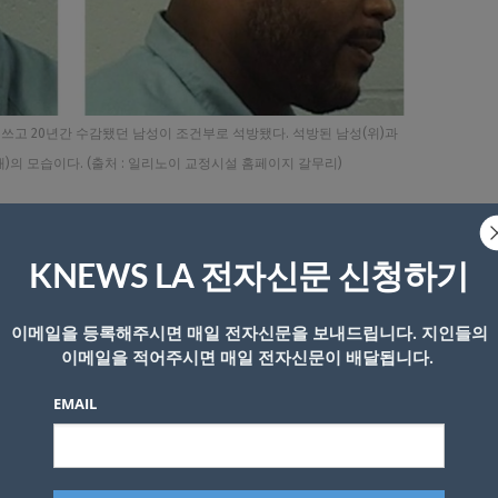
쓰고 20년간 수감됐던 남성이 조건부로 석방됐다. 석방된 남성(위)과
)의 모습이다. (출처 : 일리노이 교정시설 홈페이지 갈무리)
20년간 옥살이한 남성이 형제의 뒤늦은 자백으로 석방됐다고 
KNEWS LA 전자신문 신청하기
 케빈 두가(44)가 지난 25일 조건부로 석방됐다. 두가의 
이메일을 등록해주시면 매일 전자신문을 보내드립니다. 지인들의
됐던 20년 전과 많이 달라진 세상에 적응하는 중”이라며 “그
이메일을 적어주시면 매일 전자신문이 배달됩니다.
전했다.
EMAIL
차로에서 경쟁 관계에 있는 갱단 일원에 총을 난사해 살해한 