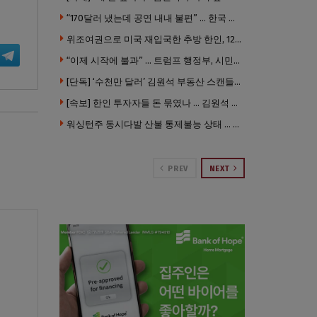
“170달러 냈는데 공연 내내 불편” … 한국 코미디언 LA공연, 음향 불량에 외모 비하 개그 논란
위조여권으로 미국 재입국한 추방 한인, 120만 달러 은행 사기 행각
“이제 시작에 불과” … 트럼프 행정부, 시민권 박탈 본격화
[단독] ‘수천만 달러’ 김원석 부동산 스캔들 새 국면 … 한인 투자자들 소송 잇따라 ‘디폴트’ 절차
[속보] 한인 투자자들 돈 묶였나 … 김원석 회사들 챕터7 강제파산·자진파산 잇따라 신청
워싱턴주 동시다발 산불 통제불능 상태 … 이재민 수십만명
PREV
NEXT