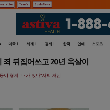
ewsletter
Teen's
SushiNews
a
미국Ⅰ
세계Ⅰ
경제Ⅰ
한국
연예
스포츠
 죄 뒤집어쓰고 20년 옥살이
쌍둥이 형제 "내가 했다"자백 재심