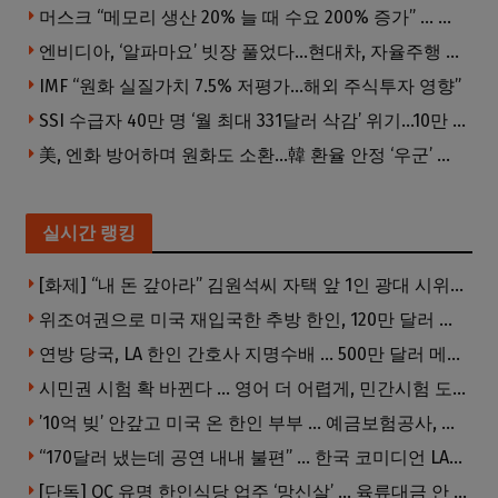
머스크 “메모리 생산 20% 늘 때 수요 200% 증가” … 반도체 매출 1조달러 눈 앞
엔비디아, ‘알파마요’ 빗장 풀었다…현대차, 자율주행 속도내나
IMF “원화 실질가치 7.5% 저평가…해외 주식투자 영향”
SSI 수급자 40만 명 ‘월 최대 331달러 삭감’ 위기…10만 명은 수급자격 상실
美, 엔화 방어하며 원화도 소환…韓 환율 안정 ‘우군’ 되나
실시간 랭킹
[화제] “내 돈 갚아라” 김원석씨 자택 앞 1인 광대 시위 … 한인 투자사, “108만 달러 못받아”
위조여권으로 미국 재입국한 추방 한인, 120만 달러 은행 사기 행각
연방 당국, LA 한인 간호사 지명수배 … 500만 달러 메디캐어 사기, 선고 직전 한국 도주
시민권 시험 확 바뀐다 … 영어 더 어렵게, 민간시험 도입 추진
’10억 빚’ 안갚고 미국 온 한인 부부 … 예금보험공사, 미국서 소송
“170달러 냈는데 공연 내내 불편” … 한국 코미디언 LA공연, 음향 불량에 외모 비하 개그 논란
[단독] OC 유명 한인식당 업주 ‘망신살’ … 육류대금 안 갚자 식당서 공개추심