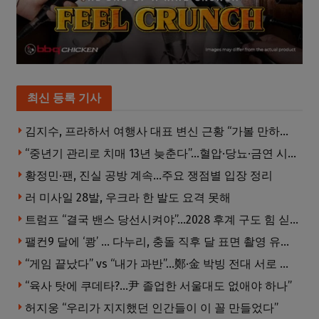
최신 등록 기사
김지수, 프라하서 여행사 대표 변신 근황 “가볼 만하니…”
“중년기 관리로 치매 13년 늦춘다”…혈압·당뇨·금연 시기가 골든타임
황정민·팬, 진실 공방 계속…주요 쟁점별 입장 정리
러 미사일 28발, 우크라 한 발도 요격 못해
트럼프 “결국 밴스 당선시켜야”…2028 후계 구도 힘 싣나
팰컨9 달에 ‘쾅’ … 다누리, 충돌 직후 달 표면 촬영 유일 탐사선
“게임 끝났다” vs “내가 과반”…鄭·金 박빙 전대 서로 우위 주장
“육사 탓에 쿠데타?…尹 졸업한 서울대도 없애야 하나”
허지웅 “우리가 지지했던 인간들이 이 꼴 만들었다”