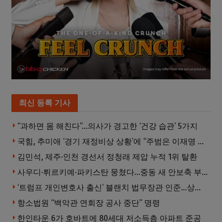
최신 등록 기사
“과하면 몸 해친다”…의사가 경고한 ‘건강 습관’ 5가지
국힘, 추미애 ‘경기 재정비상 상황’에 “주범은 이재명 전 지사”
김민석, 제주·인천 경선서 정청래 제압 누적 1위 탈환
사우디·튀르키예·파키스탄 뭉쳤다…중동 새 안보축 부상하나
‘트럼프 개인변호사 출신’ 블랜치 법무장관 인준…상원 50대49 가결
항소법원 “백악관 연회장 공사 중단” 명령
한인타운 6가 호바트에 80세대 저소득층 아파트 준공