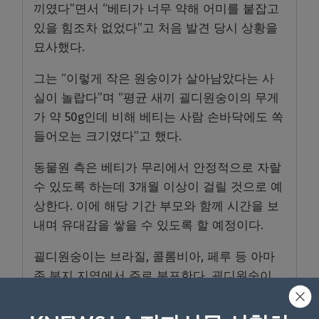
끼였다”면서 “베티가 너무 약해 어미를 붙잡고
있을 힘조차 없었다”고 처음 발견 당시 상황을
묘사했다.
그는 “이렇게 작은 원숭이가 살아남았다는 사
실이 놀랍다”며 “평균 새끼 괼디원숭이의 무게
가 약 50g인데 비해 베티는 사람 손바닥에도 쏙
들어오는 크기였다”고 했다.
동물원 측은 베티가 무리에서 안정적으로 자랄
수 있도록 하는데 3개월 이상이 걸릴 것으로 예
상한다. 이에 해당 기간 부모와 함께 시간을 보
내며 유대감을 쌓을 수 있도록 할 예정이다.
괼디원숭이는 브라질, 콜롬비아, 페루 등 아마
존 분지 지역에서 주로 분포한다. 괼디원숭이
성체의 경우 키는 20~23cm, 꼬리는 25~30cm 정
도이며, 평균 수명은 약 10년으로 알려졌다.