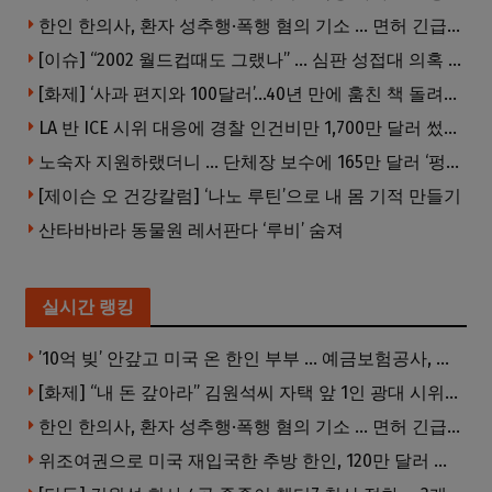
한인 한의사, 환자 성추행·폭행 혐의 기소 … 면허 긴급정지
[이슈] “2002 월드컵때도 그랬나” … 심판 성접대 의혹 해외로 일파만파, 4강 신화까지 불똥
[화제] ‘사과 편지와 100달러’…40년 만에 훔친 책 돌려준 절도범
LA 반 ICE 시위 대응에 경찰 인건비만 1,700만 달러 썼다.
노숙자 지원하랬더니 … 단체장 보수에 165만 달러 ‘펑펑’
[제이슨 오 건강칼럼] ‘나노 루틴’으로 내 몸 기적 만들기
산타바바라 동물원 레서판다 ‘루비’ 숨져
실시간 랭킹
’10억 빚’ 안갚고 미국 온 한인 부부 … 예금보험공사, 미국서 소송
[화제] “내 돈 갚아라” 김원석씨 자택 앞 1인 광대 시위 … 한인 투자사, “108만 달러 못받아”
한인 한의사, 환자 성추행·폭행 혐의 기소 … 면허 긴급정지
위조여권으로 미국 재입국한 추방 한인, 120만 달러 은행 사기 행각