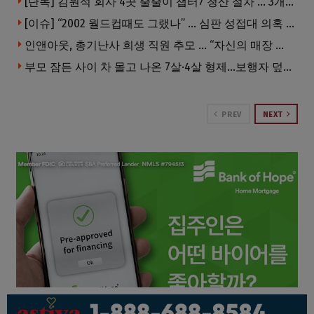
[단독] 김원석 회사 4곳 줄줄이 챕터7 청산 절차 … 3개 법인 같은 날 동시 파산 신청
[이슈] “2002 월드컵때도 그랬나” … 심판 성접대 의혹 해외로 일파만파, 4강 신화까지 불똥
인앤아웃, 총기난사 희생 직원 추모 … “자신의 매장 운영이 꿈이었다”
부모 잠든 사이 차 몰고 나온 7살·4살 형제…보행자 덮쳐 중태
PREV
NEXT