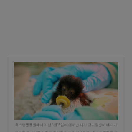
휴스턴동물원에서 지난 1월15일에 태어난 새끼 괼디원숭이 베티가