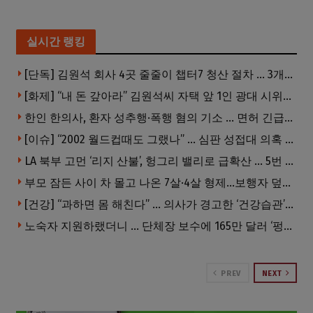
실시간 랭킹
[단독] 김원석 회사 4곳 줄줄이 챕터7 청산 절차 … 3개 법인 같은 날 동시 파산 신청
[화제] “내 돈 갚아라” 김원석씨 자택 앞 1인 광대 시위 … 한인 투자사, “108만 달러 못받아”
한인 한의사, 환자 성추행·폭행 혐의 기소 … 면허 긴급정지
[이슈] “2002 월드컵때도 그랬나” … 심판 성접대 의혹 해외로 일파만파, 4강 신화까지 불똥
LA 북부 고먼 ‘리지 산불’, 헝그리 밸리로 급확산 … 5번 Fwy 양방향 전면 폐쇄
부모 잠든 사이 차 몰고 나온 7살·4살 형제…보행자 덮쳐 중태
[건강] “과하면 몸 해친다” … 의사가 경고한 ‘건강습관’ 5가지
노숙자 지원하랬더니 … 단체장 보수에 165만 달러 ‘펑펑’
PREV
NEXT