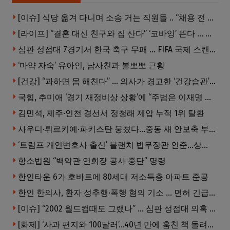
[이슈] 식당 옮겨 다니며 소송 거는 직원들 .. “채용 전 반드시 확인해야”
[라이프] “결혼 대신 친구와 집 산다” ‘코바잉’ 뜬다 … 내 집 마련 공식 바뀌었다
심판 성접대 7경기서 한국 축구 무패 … FIFA 국제 스캔들 번지나
‘마약 자숙’ 유아인, 남사친과 볼뽀뽀 근황
[건강] “과하면 몸 해친다” … 의사가 경고한 ‘건강습관’ 5가지
국힘, 추미애 ‘경기 재정비상 상황’에 “주범은 이재명 전 지사”
김민석, 제주·인천 경선서 정청래 제압 누적 1위 탈환
사우디·튀르키예·파키스탄 뭉쳤다…중동 새 안보축 부상하나
‘트럼프 개인변호사 출신’ 블랜치 법무장관 인준…상원 50대49 가결
항소법원 “백악관 연회장 공사 중단” 명령
한인타운 6가 호바트에 80세대 저소득층 아파트 준공
한인 한의사, 환자 성추행·폭행 혐의 기소 … 면허 긴급정지
[이슈] “2002 월드컵때도 그랬나” … 심판 성접대 의혹 해외로 일파만파, 4강 신화까지 불똥
[화제] ‘사과 편지와 100달러’…40년 만에 훔친 책 돌려준 절도범