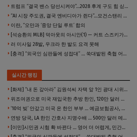
트럼프 “결국 밴스 당선시켜야”…2028 후계 구도 힘 싣나
“AI 시장 주도권, 결국 엔비디아가 쥔다”…모건스탠리 장담
이란, “오만과 ‘중앙 단일 루트’ 합의
[석승환의 MLB] 덕아웃의 아시안(1) — 커트 스즈키가 우리에게 묻는 것
러 미사일 28발, 우크라 한 발도 요격 못해
[충격] “외국인 심판들에 성접대” … 쑥대밭된 축협 어디까지 추락하나
실시간 랭킹
[화제] “내 돈 갚아라” 김원석씨 자택 앞 1인 광대 시위 … 한인 투자사, “108만 달러 못받아”
위조여권으로 미국 재입국한 추방 한인, 120만 달러 은행 사기 행각
’10억 빚’ 안갚고 미국 온 한인 부부 … 예금보험공사, 미국서 소송
연방 당국, LA 한인 간호사 지명수배 … 500만 달러 메디캐어 사기, 선고 직전 한국 도주
[이민]시민권 시험 확 바뀐다 … 영어 더 어렵게, 민간시험 도입 추진
[충격] “외국인 심판들에 성접대” … 쑥대밭된 축협 어디까지 추락하나