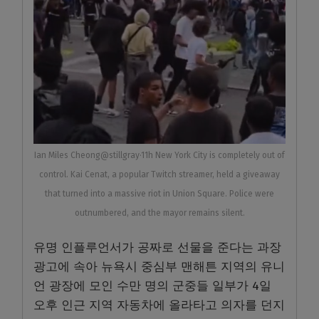
Ian Miles Cheong@stillgray·11h New York City is completely out of
control. Kai Cenat, a popular Twitch streamer, held a giveaway
that turned into a massive riot in Union Square. Police were
outnumbered, and the mayor remains silent.
유명 인플루언서가 공짜로 선물을 준다는 과장
광고에 속아 뉴욕시 중심부 맨해튼 지역의 유니
언 광장에 모인 수만 명의 군중들 일부가 4일
오후 인근 지역 자동차에 올라타고 의자를 던지