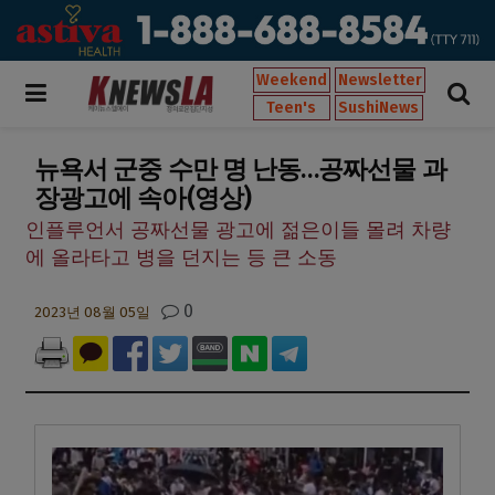
Weekend
Newsletter
Teen's
SushiNews
뉴욕서 군중 수만 명 난동…공짜선물 과
장광고에 속아(영상)
인플루언서 공짜선물 광고에 젊은이들 몰려 차량
에 올라타고 병을 던지는 등 큰 소동
0
2023년 08월 05일