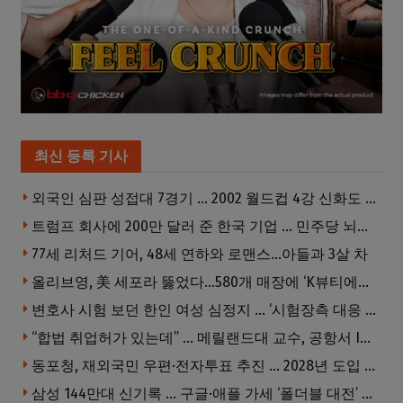
최신 등록 기사
외국인 심판 성접대 7경기 … 2002 월드컵 4강 신화도 흔들
트럼프 회사에 200만 달러 준 한국 기업 … 민주당 뇌물의혹 조사
77세 리처드 기어, 48세 연하와 로맨스…아들과 3살 차
올리브영, 美 세포라 뚫었다…580개 매장에 ‘K뷰티에딧’ 론칭
변호사 시험 보던 한인 여성 심정지 … ‘시험장측 대응 부적절’ 소송
“합법 취업허가 있는데” … 메릴랜드대 교수, 공항서 ICE에 체포, 구금 중
동포청, 재외국민 우편·전자투표 추진 … 2028년 도입 목표
삼성 144만대 신기록 … 구글·애플 가세 ‘폴더블 대전’ 열린다