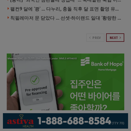
팰컨9 달에 ‘쾅’ … 다누리, 충돌 직후 달 표면 촬영 유일 탐사선
칙필레마저 문 닫았다 … 선셋·하이랜드 일대 ‘황량한 거리’로
PREV
NEXT