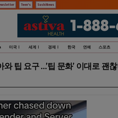
ewsletter
Teen's
SushiNews
a
미국Ⅰ
세계Ⅰ
경제Ⅰ
한국
연예
스포츠
아와 팁 요구 …’팁 문화’ 이대로 괜