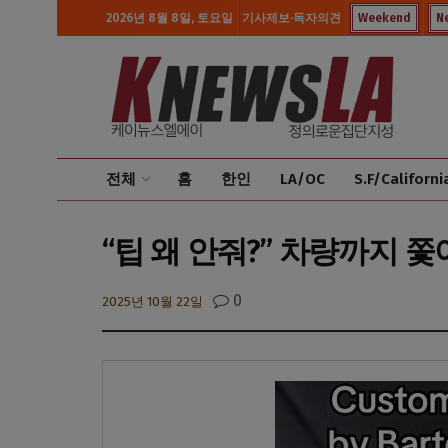
2026년 8월 8일, 토요일
기사제보·독자의견
Weekend
N
전체
홈
한인
LA/OC
S.F/Californi
“팁 왜 안줘?” 차량까지 쫓
0
2025년 10월 22일