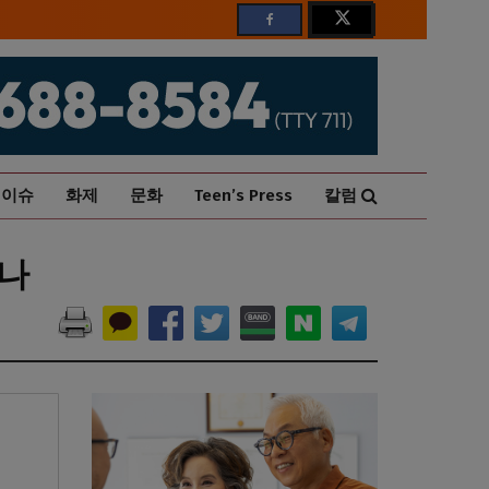
이슈
화제
문화
Teen’s Press
칼럼
찮나