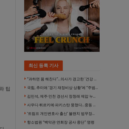
최신 등록 기사
“과하면 몸 해친다”…의사가 경고한 ‘건강 습관’ 5가지
국힘, 추미애 ‘경기 재정비상 상황’에 “주범은 이재명 전 지사”
와 팁
김민석, 제주·인천 경선서 정청래 제압 누적 1위 탈환
사우디·튀르키예·파키스탄 뭉쳤다…중동 새 안보축 부상하나
‘트럼프 개인변호사 출신’ 블랜치 법무장관 인준…상원 50대49 가결
항소법원 “백악관 연회장 공사 중단” 명령