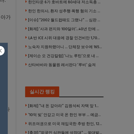
다.
한인타운 6가 호바트에 80세대 저소득층 아파트 준공
한인 한의사, 환자 성추행·폭행 혐의 기소 … 면허 긴급정지
돌아가
[이슈] “2002 월드컵때도 그랬나” … 심판 성접대 의혹 해외로 일파만파, 4강 신화까지 불똥
[화제] ‘사과 편지와 100달러’…40년 만에 훔친 책 돌려준 절도범
LA 반 ICE 시위 대응에 경찰 인건비만 1,700만 달러 썼다.
노숙자 지원하랬더니 … 단체장 보수에 165만 달러 ‘펑펑’
[제이슨 오 건강칼럼] ‘나노 루틴’으로 내 몸 기적 만들기
”,
산타바바라 동물원 레서판다 ‘루비’ 숨져
양한
실시간 랭킹
[화제] “내 돈 갚아라” 김원석씨 자택 앞 1인 광대 시위 … 한인 투자사, “108만 달러 못받아”
로 나
’10억 빚’ 안갚고 미국 온 한인 부부 … 예금보험공사, 미국서 소송
위조여권으로 미국 재입국한 추방 한인, 120만 달러 은행 사기 행각
[충격] “외국인 심판들에 성접대” … 쑥대밭된 축협 어디까지 추락하나