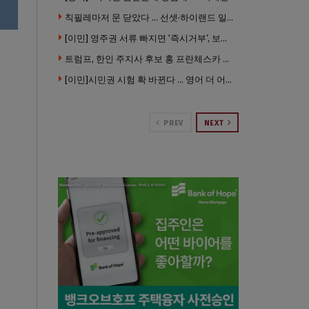
칙필레마저 문 닫았다 … 선셋·하이랜드 일대 ‘황량한 거리’로
[이민] 영주권 서류 빠지면 ‘즉시거부’, 보완기회 없다 … 이민심사 8월부터 확 바뀐다
트럼프, 한인 주지사 후보 홍 프란체스카 정조준 … “미치광이다”
[이민]시민권 시험 확 바뀐다 … 영어 더 어렵게, 민간시험 도입 추진
PREV
NEXT