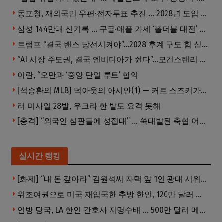
동포청, 재외국민 우편·전자투표 추진 … 2028년 도입 목표
삼성 144만대 신기록 … 구글·애플 가세 ‘폴더블 대전’ 열린다
트럼프 “결국 밴스 당선시켜야”…2028 후계 구도 힘 싣나
“AI 시장 주도권, 결국 엔비디아가 쥔다”…모건스탠리 장담
이란, “오만과 ‘중앙 단일 루트’ 합의
[석승환의 MLB] 덕아웃의 아시안(1) — 커트 스즈키가 우리에게 묻는 것
러 미사일 28발, 우크라 한 발도 요격 못해
[충격] “외국인 심판들에 성접대” … 쑥대밭된 축협 어디까지 추락하나
실시간 랭킹
[화제] “내 돈 갚아라” 김원석씨 자택 앞 1인 광대 시위 … 한인 투자사, “108만 달러 못받아”
위조여권으로 미국 재입국한 추방 한인, 120만 달러 은행 사기 행각
연방 당국, LA 한인 간호사 지명수배 … 500만 달러 메디캐어 사기, 선고 직전 한국 도주