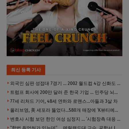
최신 등록 기사
외국인 심판 성접대 7경기 … 2002 월드컵 4강 신화도 흔들
트럼프 회사에 200만 달러 준 한국 기업 … 민주당 뇌물의혹 조사
77세 리처드 기어, 48세 연하와 로맨스…아들과 3살 차
올리브영, 美 세포라 뚫었다…580개 매장에 ‘K뷰티에딧’ 론칭
변호사 시험 보던 한인 여성 심정지 … ‘시험장측 대응 부적절’ 소송
“합법 취업허가 있는데” … 메릴랜드대 교수, 공항서 ICE에 체포, 구금 중