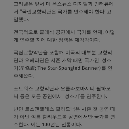
그리넬은 앞서 미 폭스뉴스 디지털과 인터뷰에
서 “국립교향악단은 국가를 연주해야 한다”고
말했다.
전국적으로 클래식 공연에서 국가를 언제, 어떻
게 연주할 지에 대한 정책은 제각각이다.
국립교향악단을 포함해 미국의 대부분 교향악
단과 오페라단은 시즌 개막 때만 국가인 ‘성조
기(星條旗; The Star-Spangled Banner)’를 연
주해왔다.
포트워스 교향악단과 오클라호마시티 필하모
닉 등은 모든 공연에서 ‘성조기’를 연주한다.
반면 로스앤젤레스 필하모닉은 시즌 첫 공연 때
가 아닌 여름 할리우드볼 공연에서만 국가를 연
주한다. 이는 100년된 전통이다.