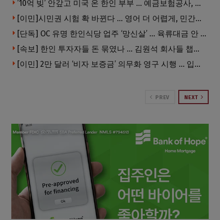
’10억 빚’ 안갚고 미국 온 한인 부부 … 예금보험공사, 미국서 소송
[이민]시민권 시험 확 바뀐다 … 영어 더 어렵게, 민간시험 도입 추진
[단독] OC 유명 한인식당 업주 ‘망신살’ … 육류대금 안 갚자 식당서 공개추심
[속보] 한인 투자자들 돈 묶였나 … 김원석 회사들 챕터7 강제파산·자진파산 잇따라 신청
[이민] 2만 달러 ‘비자 보증금’ 의무화 영구 시행 … 입국 문턱 더 높아진다.
PREV
NEXT