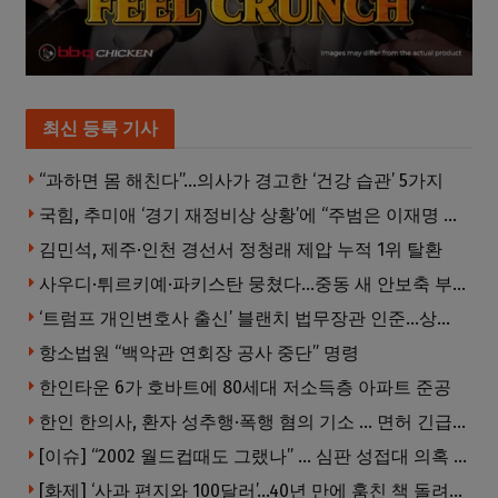
최신 등록 기사
“과하면 몸 해친다”…의사가 경고한 ‘건강 습관’ 5가지
국힘, 추미애 ‘경기 재정비상 상황’에 “주범은 이재명 전 지사”
김민석, 제주·인천 경선서 정청래 제압 누적 1위 탈환
사우디·튀르키예·파키스탄 뭉쳤다…중동 새 안보축 부상하나
‘트럼프 개인변호사 출신’ 블랜치 법무장관 인준…상원 50대49 가결
항소법원 “백악관 연회장 공사 중단” 명령
한인타운 6가 호바트에 80세대 저소득층 아파트 준공
한인 한의사, 환자 성추행·폭행 혐의 기소 … 면허 긴급정지
[이슈] “2002 월드컵때도 그랬나” … 심판 성접대 의혹 해외로 일파만파, 4강 신화까지 불똥
[화제] ‘사과 편지와 100달러’…40년 만에 훔친 책 돌려준 절도범