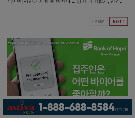
[이민]시민권 시험 확 바뀐다 … 영어 더 어렵게, 민간시험 도입 추진
PREV
NEXT