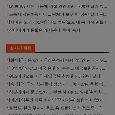
LA 반 ICE 시위 대응에 경찰 인건비만 1,700만 달러 썼다.
노숙자 지원하랬더니 … 단체장 보수에 165만 달러 ‘펑펑’
[제이슨 오 건강칼럼] ‘나노 루틴’으로 내 몸 기적 만들기
산타바바라 동물원 레서판다 ‘루비’ 숨져
실시간 랭킹
[화제] “내 돈 갚아라” 김원석씨 자택 앞 1인 광대 시위 … 한인 투자사, “108만 달러 못받아”
’10억 빚’ 안갚고 미국 온 한인 부부 … 예금보험공사, 미국서 소송
위조여권으로 미국 재입국한 추방 한인, 120만 달러 은행 사기 행각
[충격] “외국인 심판들에 성접대” … 쑥대밭된 축협 어디까지 추락하나
칙필레마저 문 닫았다 … 선셋·하이랜드 일대 ‘황량한 거리’로
[이민] 영주권 서류 빠지면 ‘즉시거부’, 보완기회 없다 … 이민심사 8월부터 확 바뀐다
트럼프, 한인 주지사 후보 홍 프란체스카 정조준 … “미치광이다”