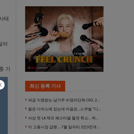
상사태
달러
층 가
최신 등록 기사
한다면
세금 지원받는 남가주 비영리단체 CEO, 2년간 160만 달러 이상 받아… 미사용 휴가수당만 수십만 달러
몸은 다저스에 있는데 마음은…스쿠벌 “디트로이트로 돌아가고파”
국민들
사상 첫 LA 재즈 페스티벌 돌연 취소… 허가·행사 준비 문제로 일정 변경
미 고용시장 급랭 … 7월 일자리 2만3천개 감소 ‘예상 밖 쇼크’