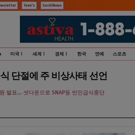
ewsletter
Teen's
SushiNews
a
미국Ⅰ
세계Ⅰ
경제Ⅰ
한국
연예
스포츠
식 단절에 주 비상사태 선언
지원 발표... 셧다운으로 SNAP등 빈민급식중단