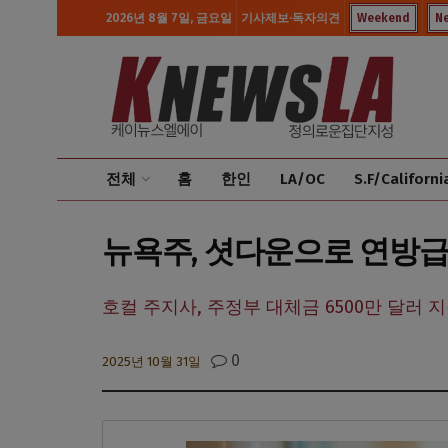
2026년 8월 7일, 금요일
기사제보·독자의견
Weekend
N
전체
홈
한인
LA/OC
S.F/Californi
뉴욕주, 셧다운으로 연방급
호컬 주지사, 주정부 대체금 6500만 달러 
0
2025년 10월 31일