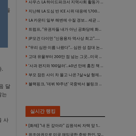
사우스 LA 하이드파크서 지역사회 활동가 대낮 총격 사망… 용의자 도주
노력을
지난해 LA 도심 반 ICE 시위 대응에 1,700만 달러 이상 지출… LAPD, 대규모 시위 대비 강화 필요
LA 카운티 일부 해변에 수질 경보… 세균 수치 기준 초과, 입수 자제 당부
트럼프, “유권자들 내가 아닌 공화당에 화난 것”
언해
JP모건 다이먼 “신용융자 역사상 최고”…숨은 레버리지 경고
 스
“우리 심판 이름 나왔다”… 심판 성 접대 논란에 日 축구계 발칵
고대 유물부터 200만 점 넘는 그곳…미국 최고 미술관은?
‘사과 편지와 100달러’…40년 만에 훔친 책 돌려준 절도범
.
부모 잠든 사이 차 몰고 나온 7살·4살 형제…보행자 덮쳐 중태
블랙핑크, ‘데뷔 10주년’ 국중박서 블링크 만난다 “섭섭함 안겨 미안”
음 달
않는
실시간 랭킹
을 사
[화제] “내 돈 갚아라” 김원석씨 자택 앞 1인 광대 시위 … 한인 투자사, “108만 달러 못받아”
위조여권으로 미국 재입국한 추방 한인, 120만 달러 은행 사기 행각