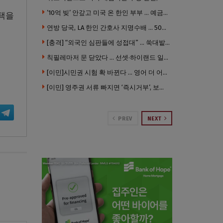
’10억 빚’ 안갚고 미국 온 한인 부부 … 예금보험공사, 미국서 소송
혜택을
연방 당국, LA 한인 간호사 지명수배 … 500만 달러 메디캐어 사기, 선고 직전 한국 도주
[충격] “외국인 심판들에 성접대” … 쑥대밭된 축협 어디까지 추락하나
칙필레마저 문 닫았다 … 선셋·하이랜드 일대 ‘황량한 거리’로
[이민]시민권 시험 확 바뀐다 … 영어 더 어렵게, 민간시험 도입 추진
[이민] 영주권 서류 빠지면 ‘즉시거부’, 보완기회 없다 … 이민심사 8월부터 확 바뀐다
PREV
NEXT