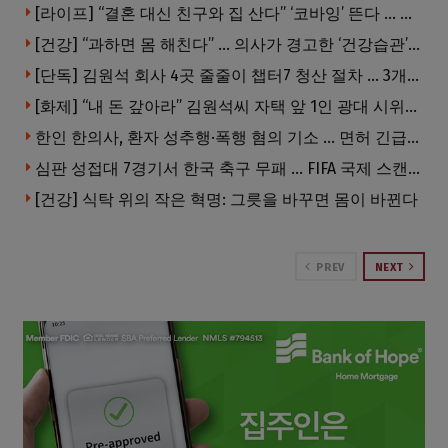
[라이프] “결혼 대신 친구와 집 산다” ‘코바잉’ 뜬다 … 내 집 마련 공식 바뀌었다
[건강] “과하면 몸 해친다” … 의사가 경고한 ‘건강습관’ 5가지
[단독] 김원석 회사 4곳 줄줄이 챕터7 청산 절차 … 3개 법인 같은 날 동시 파산 신청
[화제] “내 돈 갚아라” 김원석씨 자택 앞 1인 광대 시위 … 한인 투자사, “108만 달러 못받아”
한인 한의사, 환자 성추행·폭행 혐의 기소 … 면허 긴급정지
심판 성접대 7경기서 한국 축구 무패 … FIFA 국제 스캔들 번지나
[건강] 식탁 위의 작은 혁명: 그릇을 바꾸면 몸이 바뀐다
PREV
NEXT