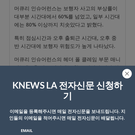
머큐리 인슈어런스는 보행자 사고의 부상률이
대부분 시간대에서 60%를 넘었고, 일부 시간대
에는 80% 이상까지 치솟았다고 밝혔다.
특히 점심시간과 오후 출퇴근 시간대, 오후 중
반 시간대에 보행자 위험도가 높게 나타났다.
머큐리 인슈어런스의 헤더 폴 클레임 부문 매니
저는 “오후 이른 시간에는 학교 픽업과 귀가 차
량이 겹치면서 저속 추돌 사고가 증가한다”고
설명했다.
KNEWS LA 전자신문 신청하
기
이어 “시간이 지나면서 교통 흐름이 빨라지고
운전자들의 집중력이 떨어지면서 사고가 더 심
이메일을 등록해주시면 매일 전자신문을 보내드립니다. 지
각해지는 경향이 있다”고 말했다.
인들의 이메일을 적어주시면 매일 전자신문이 배달됩니다.
그는 또 “오후 3시에서 4시 사이에는 충분한 안
EMAIL
전거리를 유지하고 주의 분산 행동을 피하는 것