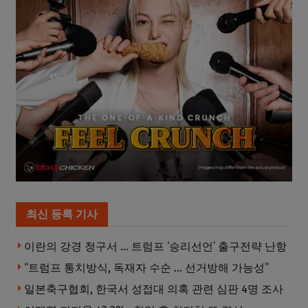
최신 등록 기사
이란의 강경 청구서 … 트럼프 ‘승리선언’ 출구전략 난항
“트럼프 통치방식, 독재자 수순 … 선거방해 가능성”
일본축구협회, 한국서 성접대 의혹 관련 심판 4명 조사