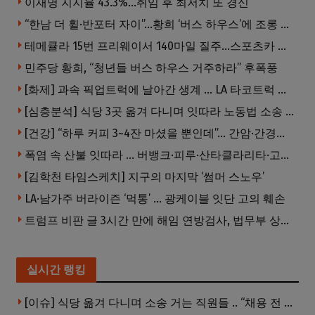
이재명 지지율 43.3%…취임 후 최저치 또 경신
“한남 더 휠·반포터 자이”…황희 ‘버스 하우스’에 조롱 쏟아져
테메큘라 15번 프리웨이서 140마일 질주…스포츠카 압수
민주당 황희, “청년들 버스 하우스 거주하라” 후폭풍
[화제] 과속 픽업트럭에 날아간 생계 … LA 타코트럭 일가족 3명 부상
[심층분석] 식당 3곳 옮겨 다니며 잇따라 노동법 소송 … 피소된 곳 모두 LA·OC 한인 식당들
[건강] “하루 커피 3~4잔 마셨을 뿐인데”… 간암·간경변 위험 뚝
폭염 속 산불 잇따라 … 버뱅크·피루·산타클라리타·고먼 잇단 산불
[김학천 타임스케치] 지구의 마지막 ‘썸머 스노우’
LA·남가주 버라이즌 ‘먹통’ … 광케이블 잇단 고의 훼손
트럼프 비판 글 3시간 만에 해임 연방검사, 법무부 상대 소송
실시간 랭킹
[이슈] 식당 옮겨 다니며 소송 거는 직원들 .. “채용 전 반드시 확인해야”