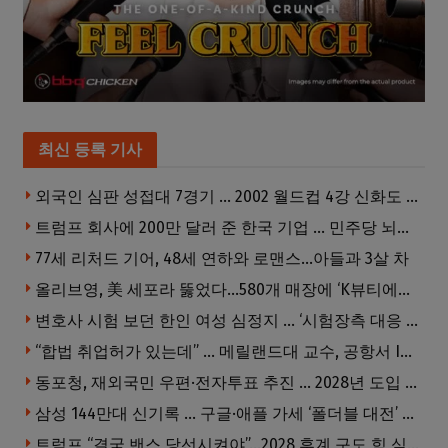
최신 등록 기사
외국인 심판 성접대 7경기 … 2002 월드컵 4강 신화도 흔들
트럼프 회사에 200만 달러 준 한국 기업 … 민주당 뇌물의혹 조사
77세 리처드 기어, 48세 연하와 로맨스…아들과 3살 차
올리브영, 美 세포라 뚫었다…580개 매장에 ‘K뷰티에딧’ 론칭
변호사 시험 보던 한인 여성 심정지 … ‘시험장측 대응 부적절’ 소송
“합법 취업허가 있는데” … 메릴랜드대 교수, 공항서 ICE에 체포, 구금 중
동포청, 재외국민 우편·전자투표 추진 … 2028년 도입 목표
삼성 144만대 신기록 … 구글·애플 가세 ‘폴더블 대전’ 열린다
트럼프 “결국 밴스 당선시켜야”…2028 후계 구도 힘 싣나