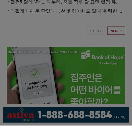
팰컨9 달에 ‘쾅’ … 다누리, 충돌 직후 달 표면 촬영 유일 탐사선
칙필레마저 문 닫았다 … 선셋·하이랜드 일대 ‘황량한 거리’로
PREV
NEXT