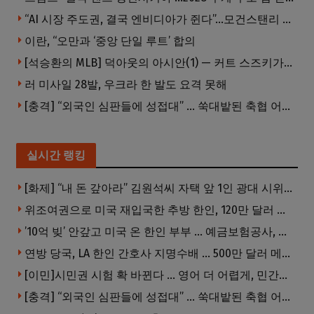
“AI 시장 주도권, 결국 엔비디아가 쥔다”…모건스탠리 장담
이란, “오만과 ‘중앙 단일 루트’ 합의
[석승환의 MLB] 덕아웃의 아시안(1) — 커트 스즈키가 우리에게 묻는 것
러 미사일 28발, 우크라 한 발도 요격 못해
[충격] “외국인 심판들에 성접대” … 쑥대밭된 축협 어디까지 추락하나
실시간 랭킹
[화제] “내 돈 갚아라” 김원석씨 자택 앞 1인 광대 시위 … 한인 투자사, “108만 달러 못받아”
위조여권으로 미국 재입국한 추방 한인, 120만 달러 은행 사기 행각
’10억 빚’ 안갚고 미국 온 한인 부부 … 예금보험공사, 미국서 소송
연방 당국, LA 한인 간호사 지명수배 … 500만 달러 메디캐어 사기, 선고 직전 한국 도주
[이민]시민권 시험 확 바뀐다 … 영어 더 어렵게, 민간시험 도입 추진
[충격] “외국인 심판들에 성접대” … 쑥대밭된 축협 어디까지 추락하나