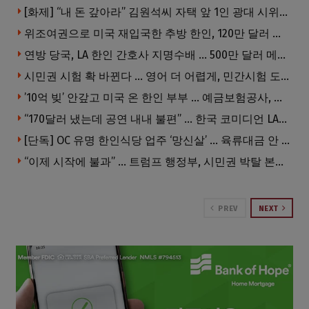
[화제] “내 돈 갚아라” 김원석씨 자택 앞 1인 광대 시위 … 한인 투자사, “108만 달러 못받아”
위조여권으로 미국 재입국한 추방 한인, 120만 달러 은행 사기 행각
연방 당국, LA 한인 간호사 지명수배 … 500만 달러 메디캐어 사기, 선고 직전 한국 도주
시민권 시험 확 바뀐다 … 영어 더 어렵게, 민간시험 도입 추진
’10억 빚’ 안갚고 미국 온 한인 부부 … 예금보험공사, 미국서 소송
“170달러 냈는데 공연 내내 불편” … 한국 코미디언 LA공연, 음향 불량에 외모 비하 개그 논란
[단독] OC 유명 한인식당 업주 ‘망신살’ … 육류대금 안 갚자 식당서 공개추심
“이제 시작에 불과” … 트럼프 행정부, 시민권 박탈 본격화
PREV
NEXT