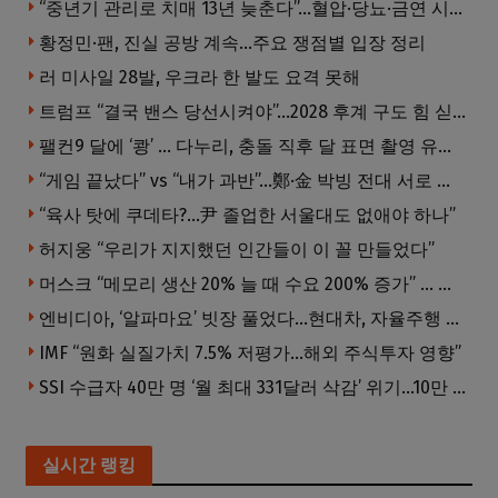
“중년기 관리로 치매 13년 늦춘다”…혈압·당뇨·금연 시기가 골든타임
황정민·팬, 진실 공방 계속…주요 쟁점별 입장 정리
러 미사일 28발, 우크라 한 발도 요격 못해
트럼프 “결국 밴스 당선시켜야”…2028 후계 구도 힘 싣나
팰컨9 달에 ‘쾅’ … 다누리, 충돌 직후 달 표면 촬영 유일 탐사선
“게임 끝났다” vs “내가 과반”…鄭·金 박빙 전대 서로 우위 주장
“육사 탓에 쿠데타?…尹 졸업한 서울대도 없애야 하나”
허지웅 “우리가 지지했던 인간들이 이 꼴 만들었다”
머스크 “메모리 생산 20% 늘 때 수요 200% 증가” … 반도체 매출 1조달러 눈 앞
엔비디아, ‘알파마요’ 빗장 풀었다…현대차, 자율주행 속도내나
IMF “원화 실질가치 7.5% 저평가…해외 주식투자 영향”
SSI 수급자 40만 명 ‘월 최대 331달러 삭감’ 위기…10만 명은 수급자격 상실
실시간 랭킹