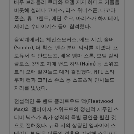
배우 브래들리 쿠퍼와 모델 지지 하디드 커플을
비롯해 셀레나 고메즈, 리즈 위더스푼, 다코타
존슨, 휴 그랜트, 에단 호크, 마리스카 하지테이,
제이슨 수데이키스 등이 참석했다.
음악계에서는 체인스모커스, 에드 시런, 솜버
(Sombr), 더 칙스, 벤슨 분이 의리를 지켰다. 프
로듀서 잭 안토노프, 배우 엠마 스톤, 모델 칼리
클로스, 3인조 자매 밴드 하임(Haim) 등 스위프
트의 오랜 절친들도 대거 결집했다. NFL 스타
쿠퍼 컵과 크리스 존스 등 스포츠계 인사들도
자리를 빛냈다.
전설적인 록 밴드 플리트우드 맥(Fleetwood
Mac)의 멤버이자 스위프트의 정신적 지주인 스
티비 닉스가 축가 성격의 특별 공연을 펼친 것
으로 전해졌다. 뉴욕 시의 상징인 엠파이어 스
테이트 빌딩은 이들의 결혼을 기념해 스위프트