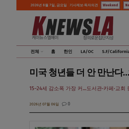
2026년 8월 7일, 금요일
기사제보·독자의견
Weekend
N
전체
홈
한인
LA/OC
S.F/Californi
미국 청년들 더 안 만난다…15
15~24세 감소폭 가장 커…도서관·카페·교회 
0
2026년 07월 06일