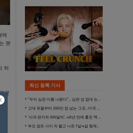
재택
는 분
의 하
최신 등록 기사
 평균
“우리 심판 이름 나왔다”… 심판 성 접대 논란에 日 축구계 발칵
고대 유물부터 200만 점 넘는 그곳…미국 최고 미술관은?
들면
‘사과 편지와 100달러’…40년 만에 훔친 책 돌려준 절도범
부모 잠든 사이 차 몰고 나온 7살·4살 형제…보행자 덮쳐 중태