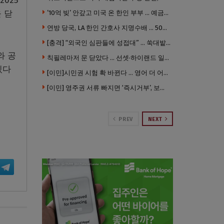
025
 닫
’10억 빚’ 안갚고 미국 온 한인 부부 … 예금보험공사, 미국서 소송
연방 당국, LA 한인 간호사 지명수배 … 500만 달러 메디캐어 사기, 선고 직전 한국 도주
[충격] “외국인 심판들에 성접대” … 쑥대밭된 축협 어디까지 추락하나
와 공
칙필레마저 문 닫았다 … 선셋·하이랜드 일대 ‘황량한 거리’로
있다
[이민]시민권 시험 확 바뀐다 … 영어 더 어렵게, 민간시험 도입 추진
[이민] 영주권 서류 빠지면 ‘즉시거부’, 보완기회 없다 … 이민심사 8월부터 확 바뀐다
PREV
NEXT