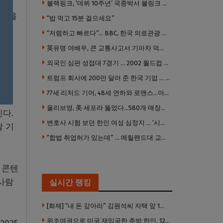
블랙핑크, ‘데뷔 10주년’ 국중박서 블링크 만난다 “섭섭함 안겨 미안”
얼굴을
“밥 먹고 15분 걸으세요”
 대
“저렴하고 빠르다”… BBC, 한국 의료관광 열풍 주목
英유명 여배우, 큰 교통사고서 기아차 덕에 살았다
외국인 심판 성접대 7경기 … 2002 월드컵 4강 신화도 흔들
스냅챗
트럼프 회사에 200만 달러 준 한국 기업 … 민주당 뇌물의혹 조사
77세 리처드 기어, 48세 연하와 로맨스…아들과 3살 차
올리브영, 美 세포라 뚫었다…580개 매장에 ‘K뷰티에딧’ 론칭
다.
변호사 시험 보던 한인 여성 심정지 … ‘시험장측 대응 부적절’ 소송
날 기
“합법 취업허가 있는데” … 메릴랜드대 교수, 공항서 ICE에 체포, 구금 중
 콘텐
사람
실시간 랭킹
[화제] “내 돈 갚아라” 김원석씨 자택 앞 1인 광대 시위 … 한인 투자사, “108만 달러 못받아”
위조여권으로 미국 재입국한 추방 한인, 120만 달러 은행 사기 행각