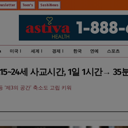
ewsletter
Teen's
SushiNews
a
미국Ⅰ
세계Ⅰ
경제Ⅰ
한국
연예
스포츠
~24세 사교시간, 1일 1시간→ 35분 
등 ‘제3의 공간’ 축소도 고립 키워