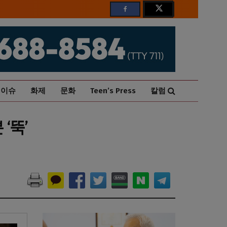
이슈
화제
문화
Teen’s Press
칼럼
‘뚝’