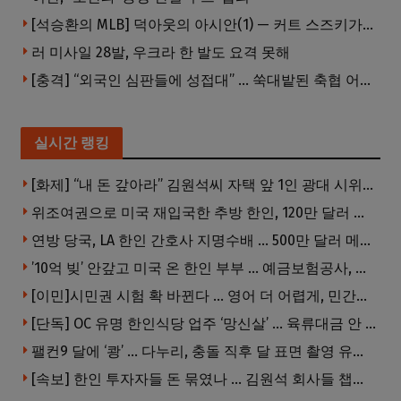
[석승환의 MLB] 덕아웃의 아시안(1) — 커트 스즈키가 우리에게 묻는 것
러 미사일 28발, 우크라 한 발도 요격 못해
[충격] “외국인 심판들에 성접대” … 쑥대밭된 축협 어디까지 추락하나
실시간 랭킹
[화제] “내 돈 갚아라” 김원석씨 자택 앞 1인 광대 시위 … 한인 투자사, “108만 달러 못받아”
위조여권으로 미국 재입국한 추방 한인, 120만 달러 은행 사기 행각
연방 당국, LA 한인 간호사 지명수배 … 500만 달러 메디캐어 사기, 선고 직전 한국 도주
’10억 빚’ 안갚고 미국 온 한인 부부 … 예금보험공사, 미국서 소송
[이민]시민권 시험 확 바뀐다 … 영어 더 어렵게, 민간시험 도입 추진
[단독] OC 유명 한인식당 업주 ‘망신살’ … 육류대금 안 갚자 식당서 공개추심
팰컨9 달에 ‘쾅’ … 다누리, 충돌 직후 달 표면 촬영 유일 탐사선
[속보] 한인 투자자들 돈 묶였나 … 김원석 회사들 챕터7 강제파산·자진파산 잇따라 신청