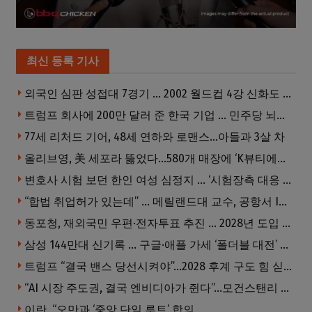
최신 등록 기사
외국인 심판 성접대 7경기 … 2002 월드컵 4강 신화도 흔들
트럼프 회사에 200만 달러 준 한국 기업 … 민주당 뇌물의혹 조사
77세 리처드 기어, 48세 연하와 로맨스…아들과 3살 차
올리브영, 美 세포라 뚫었다…580개 매장에 ‘K뷰티에딧’ 론칭
변호사 시험 보던 한인 여성 심정지 … ‘시험장측 대응 부적절’ 소송
“합법 취업허가 있는데” … 메릴랜드대 교수, 공항서 ICE에 체포, 구금 중
동포청, 재외국민 우편·전자투표 추진 … 2028년 도입 목표
삼성 144만대 신기록 … 구글·애플 가세 ‘폴더블 대전’ 열린다
트럼프 “결국 밴스 당선시켜야”…2028 후계 구도 힘 싣나
“AI 시장 주도권, 결국 엔비디아가 쥔다”…모건스탠리 장담
이란, “오만과 ‘중앙 단일 루트’ 합의