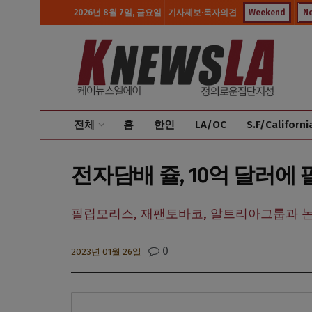
2026년 8월 7일, 금요일
기사제보·독자의견
Weekend
N
전체
홈
한인
LA/OC
S.F/Californi
전자담배 쥴, 10억 달러에 
필립모리스, 재팬토바코, 알트리아그룹과 
0
2023년 01월 26일