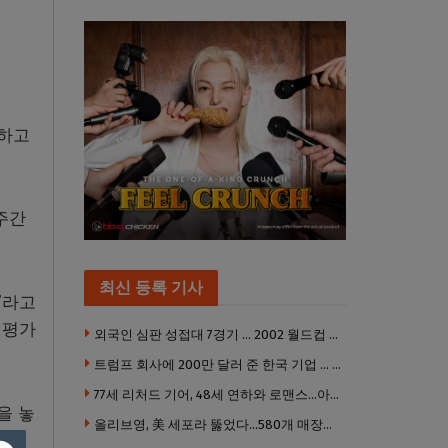
행하고
주간
최신 등록 기사
”라고
 평가
외국인 심판 성접대 7경기 … 2002 월드컵 4강 신화도 흔들
트럼프 회사에 200만 달러 준 한국 기업 … 민주당 뇌물의혹 조사
77세 리처드 기어, 48세 연하와 로맨스…아들과 3살 차
을 놓
올리브영, 美 세포라 뚫었다…580개 매장에 ‘K뷰티에딧’ 론칭