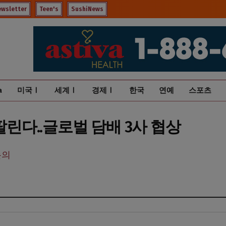
ewsletter
Teen's
SushiNews
a
미국Ⅰ
세계Ⅰ
경제Ⅰ
한국
연예
스포츠
팔린다..글로벌 담배 3사 협상
논의