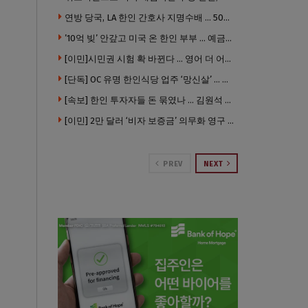
연방 당국, LA 한인 간호사 지명수배 … 500만 달러 메디캐어 사기, 선고 직전 한국 도주
’10억 빚’ 안갚고 미국 온 한인 부부 … 예금보험공사, 미국서 소송
[이민]시민권 시험 확 바뀐다 … 영어 더 어렵게, 민간시험 도입 추진
[단독] OC 유명 한인식당 업주 ‘망신살’ … 육류대금 안 갚자 식당서 공개추심
[속보] 한인 투자자들 돈 묶였나 … 김원석 회사들 챕터7 강제파산·자진파산 잇따라 신청
[이민] 2만 달러 ‘비자 보증금’ 의무화 영구 시행 … 입국 문턱 더 높아진다.
PREV
NEXT