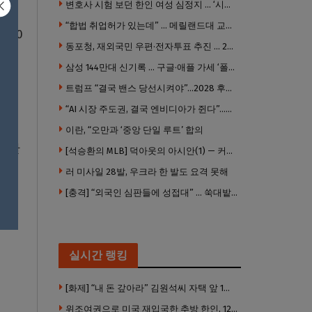
변호사 시험 보던 한인 여성 심정지 … ‘시험장측 대응 부적절’ 소송
“합법 취업허가 있는데” … 메릴랜드대 교수, 공항서 ICE에 체포, 구금 중
020
동포청, 재외국민 우편·전자투표 추진 … 2028년 도입 목표
령을
삼성 144만대 신기록 … 구글·애플 가세 ‘폴더블 대전’ 열린다
트럼프 “결국 밴스 당선시켜야”…2028 후계 구도 힘 싣나
“AI 시장 주도권, 결국 엔비디아가 쥔다”…모건스탠리 장담
 합의
이란, “오만과 ‘중앙 단일 루트’ 합의
내 판
[석승환의 MLB] 덕아웃의 아시안(1) — 커트 스즈키가 우리에게 묻는 것
러 미사일 28발, 우크라 한 발도 요격 못해
[충격] “외국인 심판들에 성접대” … 쑥대밭된 축협 어디까지 추락하나
실시간 랭킹
[화제] “내 돈 갚아라” 김원석씨 자택 앞 1인 광대 시위 … 한인 투자사, “108만 달러 못받아”
위조여권으로 미국 재입국한 추방 한인, 120만 달러 은행 사기 행각