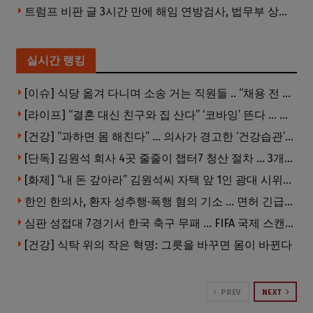
트럼프 비판 글 3시간 만에 해임 연방검사, 법무부 상대 소송
실시간 랭킹
[이슈] 식당 옮겨 다니며 소송 거는 직원들 .. “채용 전 반드시 확인해야”
[라이프] “결혼 대신 친구와 집 산다” ‘코바잉’ 뜬다 … 내 집 마련 공식 바뀌었다
[건강] “과하면 몸 해친다” … 의사가 경고한 ‘건강습관’ 5가지
[단독] 김원석 회사 4곳 줄줄이 챕터7 청산 절차 … 3개 법인 같은 날 동시 파산 신청
[화제] “내 돈 갚아라” 김원석씨 자택 앞 1인 광대 시위 … 한인 투자사, “108만 달러 못받아”
한인 한의사, 환자 성추행·폭행 혐의 기소 … 면허 긴급정지
심판 성접대 7경기서 한국 축구 무패 … FIFA 국제 스캔들 번지나
[건강] 식탁 위의 작은 혁명: 그릇을 바꾸면 몸이 바뀐다
PREV
NEXT