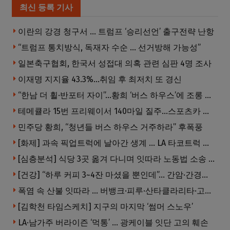
최신 등록 기사
이란의 강경 청구서 … 트럼프 ‘승리선언’ 출구전략 난항
“트럼프 통치방식, 독재자 수순 … 선거방해 가능성”
일본축구협회, 한국서 성접대 의혹 관련 심판 4명 조사
이재명 지지율 43.3%…취임 후 최저치 또 경신
“한남 더 휠·반포터 자이”…황희 ‘버스 하우스’에 조롱 쏟아져
테메큘라 15번 프리웨이서 140마일 질주…스포츠카 압수
민주당 황희, “청년들 버스 하우스 거주하라” 후폭풍
[화제] 과속 픽업트럭에 날아간 생계 … LA 타코트럭 일가족 3명 부상
[심층분석] 식당 3곳 옮겨 다니며 잇따라 노동법 소송 … 피소된 곳 모두 LA·OC 한인 식당들
[건강] “하루 커피 3~4잔 마셨을 뿐인데”… 간암·간경변 위험 뚝
폭염 속 산불 잇따라 … 버뱅크·피루·산타클라리타·고먼 잇단 산불
[김학천 타임스케치] 지구의 마지막 ‘썸머 스노우’
LA·남가주 버라이즌 ‘먹통’ … 광케이블 잇단 고의 훼손