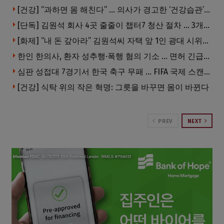
[건강] “과하면 몸 해친다” … 의사가 경고한 ‘건강습관’ 5가지
[단독] 김원석 회사 4곳 줄줄이 챕터7 청산 절차 … 3개 법인 같은 날 동시 파산 신청
[화제] “내 돈 갚아라” 김원석씨 자택 앞 1인 광대 시위 … 한인 투자사, “108만 달러 못받아”
한인 한의사, 환자 성추행·폭행 혐의 기소 … 면허 긴급정지
심판 성접대 7경기서 한국 축구 무패 … FIFA 국제 스캔들 번지나
[건강] 식탁 위의 작은 혁명: 그릇을 바꾸면 몸이 바뀐다
PREV
NEXT