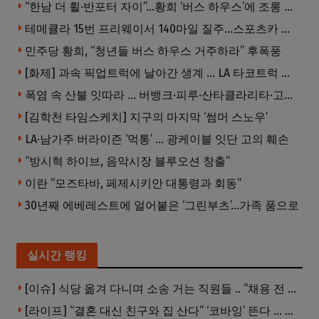
“한남 더 휠·반포터 자이”…황희 ‘버스 하우스’에 조롱 쏟아져
테메큘라 15번 프리웨이서 140마일 질주…스포츠카 압수
민주당 황희, “청년들 버스 하우스 거주하라” 후폭풍
[화제] 과속 픽업트럭에 날아간 생계 … LA 타코트럭 일가족 3명 부상
폭염 속 산불 잇따라 … 버뱅크·피루·산타클라리타·고먼 잇단 산불
[김학천 타임스케치] 지구의 마지막 ‘썸머 스노우’
LA·남가주 버라이즌 ‘먹통’ … 광케이블 잇단 고의 훼손
“방시혁 하이브, 음악시장 블루오션 창출”
이란 “모즈타바, 페제시키안 대통령과 회동”
30년째 에베레스트에 얼어붙은 ‘그린부츠’…가족 품으로
실시간 랭킹
[이슈] 식당 옮겨 다니며 소송 거는 직원들 .. “채용 전 반드시 확인해야”
[라이프] “결혼 대신 친구와 집 산다” ‘코바잉’ 뜬다 … 내 집 마련 공식 바뀌었다