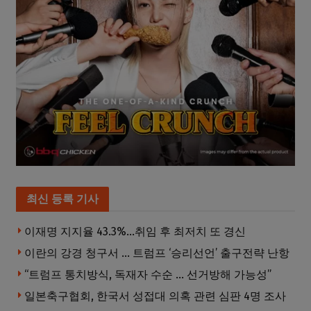
최신 등록 기사
이재명 지지율 43.3%…취임 후 최저치 또 경신
이란의 강경 청구서 … 트럼프 ‘승리선언’ 출구전략 난항
“트럼프 통치방식, 독재자 수순 … 선거방해 가능성”
일본축구협회, 한국서 성접대 의혹 관련 심판 4명 조사