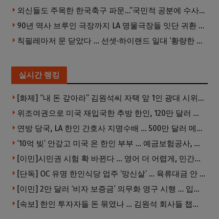
외신들도 주목한 한국축구 파문…”국민적 공분에 수사 재개”
90년 역사 브루인 극장까지 LA 명물극장들 잇단 귀환 … 할리웃 경기 살아났다
칙필레마저 문 닫았다 … 선셋·하이랜드 일대 ‘황량한 거리’로
실시간 랭킹
[화제] “내 돈 갚아라” 김원석씨 자택 앞 1인 광대 시위 … 한인 투자사, “108만 달러 못받아”
위조여권으로 미국 재입국한 추방 한인, 120만 달러 은행 사기 행각
연방 당국, LA 한인 간호사 지명수배 … 500만 달러 메디캐어 사기, 선고 직전 한국 도주
’10억 빚’ 안갚고 미국 온 한인 부부 … 예금보험공사, 미국서 소송
[이민]시민권 시험 확 바뀐다 … 영어 더 어렵게, 민간시험 도입 추진
[단독] OC 유명 한인식당 업주 ‘망신살’ … 육류대금 안 갚자 식당서 공개추심
[이민] 2만 달러 ‘비자 보증금’ 의무화 영구 시행 … 입국 문턱 더 높아진다.
[속보] 한인 투자자들 돈 묶였나 … 김원석 회사들 챕터7 강제파산·자진파산 잇따라 신청