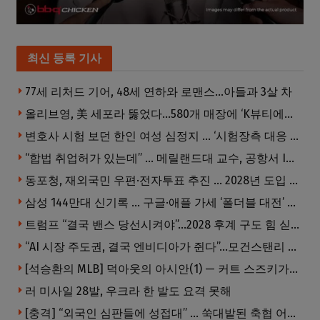
최신 등록 기사
77세 리처드 기어, 48세 연하와 로맨스…아들과 3살 차
올리브영, 美 세포라 뚫었다…580개 매장에 ‘K뷰티에딧’ 론칭
변호사 시험 보던 한인 여성 심정지 … ‘시험장측 대응 부적절’ 소송
“합법 취업허가 있는데” … 메릴랜드대 교수, 공항서 ICE에 체포, 구금 중
동포청, 재외국민 우편·전자투표 추진 … 2028년 도입 목표
삼성 144만대 신기록 … 구글·애플 가세 ‘폴더블 대전’ 열린다
트럼프 “결국 밴스 당선시켜야”…2028 후계 구도 힘 싣나
“AI 시장 주도권, 결국 엔비디아가 쥔다”…모건스탠리 장담
[석승환의 MLB] 덕아웃의 아시안(1) — 커트 스즈키가 우리에게 묻는 것
러 미사일 28발, 우크라 한 발도 요격 못해
[충격] “외국인 심판들에 성접대” … 쑥대밭된 축협 어디까지 추락하나