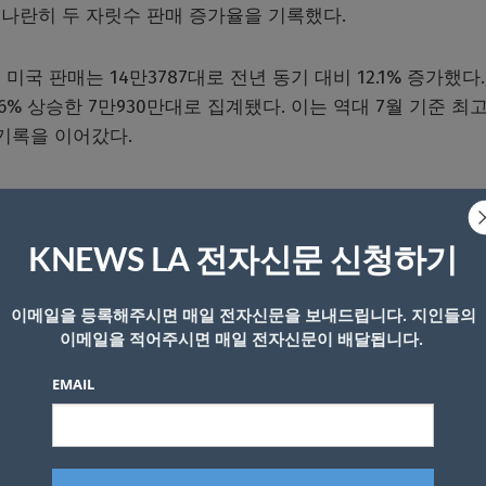
나란히 두 자릿수 판매 증가율을 기록했다.
국 판매는 14만3787대로 전년 동기 대비 12.1% 증가했다.
13.6% 상승한 7만930만대로 집계됐다. 이는 역대 7월 기준 최
 기록을 이어갔다.
 친환경차 판매는 2만6498대로 역대 월간 최다 판매를 기
를 차지했다. 유형별로는 하이브리드가 1만6079대(전년 대비
매됐다.
KNEWS LA 전자신문 신청하기
이메일을 등록해주시면 매일 전자신문을 보내드립니다. 지인들의
5392대가 팔리며 지난 6월에 이은 역대 월간 최다 판매 기록
이메일을 적어주시면 매일 전자신문이 배달됩니다.
년 동기 대비 71.9% 증가하며 판매 호조세를 이어갔다.
EMAIL
.5% 증가한 7308대를 판매하며 호조세를 유지한 것으로 나
고 아이오닉 5는 지난달 4135대가 팔리며 두 달 연속 월간 
가 팔렸다.