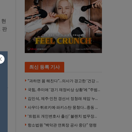
 현
고 판
록했
최신 등록 기사
“과하면 몸 해친다”…의사가 경고한 ‘건강 습관’ 5가지
을 또
국힘, 추미애 ‘경기 재정비상 상황’에 “주범은 이재명 전 지사”
김민석, 제주·인천 경선서 정청래 제압 누적 1위 탈환
사우디·튀르키예·파키스탄 뭉쳤다…중동 새 안보축 부상하나
타났
‘트럼프 개인변호사 출신’ 블랜치 법무장관 인준…상원 50대49 가결
최다
항소법원 “백악관 연회장 공사 중단” 명령