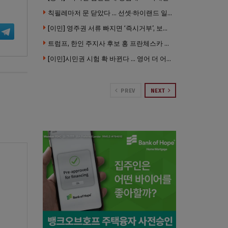
칙필레마저 문 닫았다 … 선셋·하이랜드 일대 ‘황량한 거리’로
[이민] 영주권 서류 빠지면 ‘즉시거부’, 보완기회 없다 … 이민심사 8월부터 확 바뀐다
트럼프, 한인 주지사 후보 홍 프란체스카 정조준 … “미치광이다”
[이민]시민권 시험 확 바뀐다 … 영어 더 어렵게, 민간시험 도입 추진
PREV
NEXT