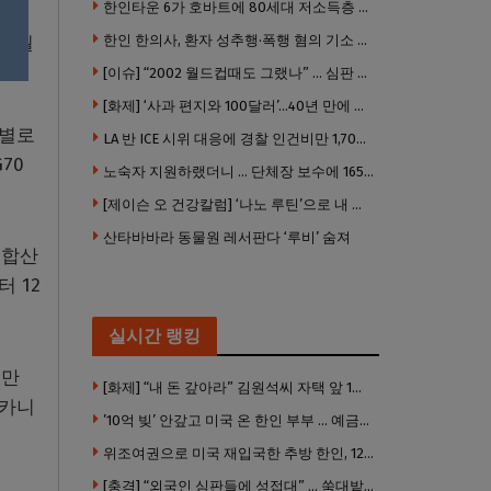
한인타운 6가 호바트에 80세대 저소득층 아파트 준공
 동월
한인 한의사, 환자 성추행·폭행 혐의 기소 … 면허 긴급정지
[이슈] “2002 월드컵때도 그랬나” … 심판 성접대 의혹 해외로 일파만파, 4강 신화까지 불똥
[화제] ‘사과 편지와 100달러’…40년 만에 훔친 책 돌려준 절도범
종별로
LA 반 ICE 시위 대응에 경찰 인건비만 1,700만 달러 썼다.
70
노숙자 지원하랬더니 … 단체장 보수에 165만 달러 ‘펑펑’
[제이슨 오 건강칼럼] ‘나노 루틴’으로 내 몸 기적 만들기
산타바바라 동물원 레서판다 ‘루비’ 숨져
 합산
 12
실시간 랭킹
1만
[화제] “내 돈 갚아라” 김원석씨 자택 앞 1인 광대 시위 … 한인 투자사, “108만 달러 못받아”
 카니
’10억 빚’ 안갚고 미국 온 한인 부부 … 예금보험공사, 미국서 소송
위조여권으로 미국 재입국한 추방 한인, 120만 달러 은행 사기 행각
[충격] “외국인 심판들에 성접대” … 쑥대밭된 축협 어디까지 추락하나