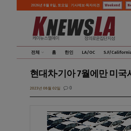
2026년 8월 8일, 토요일
기사제보·독자의견
Weekend
N
전체
홈
한인
LA/OC
S.F/Californi
현대차·기아 7월에만 미국서
0
2023년 08월 02일