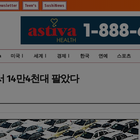
ewsletter
Teen's
SushiNews
a
미국Ⅰ
세계Ⅰ
경제Ⅰ
한국
연예
스포츠
 14만4천대 팔았다