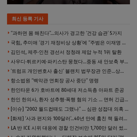
최신 등록 기사
“과하면 몸 해친다”…의사가 경고한 ‘건강 습관’ 5가지
국힘, 추미애 ‘경기 재정비상 상황’에 “주범은 이재명 전 지사”
김민석, 제주·인천 경선서 정청래 제압 누적 1위 탈환
사우디·튀르키예·파키스탄 뭉쳤다…중동 새 안보축 부상하나
‘트럼프 개인변호사 출신’ 블랜치 법무장관 인준…상원 50대49 가결
항소법원 “백악관 연회장 공사 중단” 명령
한인타운 6가 호바트에 80세대 저소득층 아파트 준공
한인 한의사, 환자 성추행·폭행 혐의 기소 … 면허 긴급정지
[이슈] “2002 월드컵때도 그랬나” … 심판 성접대 의혹 해외로 일파만파, 4강 신화까지 불똥
[화제] ‘사과 편지와 100달러’…40년 만에 훔친 책 돌려준 절도범
LA 반 ICE 시위 대응에 경찰 인건비만 1,700만 달러 썼다.