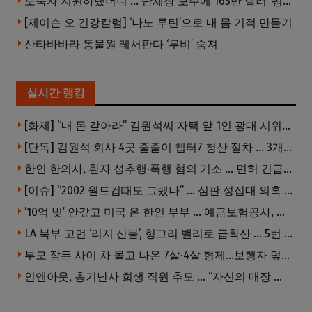
노숙자 지원하랬더니 … 단체장 보수에 165만 달러 ‘펑펑’
[제이슨 오 건강칼럼] ‘나노 루틴’으로 내 몸 기적 만들기
산타바바라 동물원 레서판다 ‘루비’ 숨져
실시간 랭킹
[화제] “내 돈 갚아라” 김원석씨 자택 앞 1인 광대 시위 … 한인 투자사, “108만 달러 못받아”
[단독] 김원석 회사 4곳 줄줄이 챕터7 청산 절차 … 3개 법인 같은 날 동시 파산 신청
한인 한의사, 환자 성추행·폭행 혐의 기소 … 면허 긴급정지
[이슈] “2002 월드컵때도 그랬나” … 심판 성접대 의혹 해외로 일파만파, 4강 신화까지 불똥
’10억 빚’ 안갚고 미국 온 한인 부부 … 예금보험공사, 미국서 소송
LA 북부 고먼 ‘리지 산불’, 헝그리 밸리로 급확산 … 5번 Fwy 양방향 전면 폐쇄
부모 잠든 사이 차 몰고 나온 7살·4살 형제…보행자 덮쳐 중태
인앤아웃, 총기난사 희생 직원 추모 … “자신의 매장 운영이 꿈이었다”