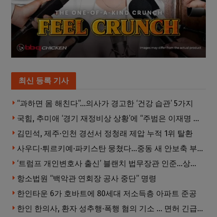
최신 등록 기사
“과하면 몸 해친다”…의사가 경고한 ‘건강 습관’ 5가지
국힘, 추미애 ‘경기 재정비상 상황’에 “주범은 이재명 전 지사”
김민석, 제주·인천 경선서 정청래 제압 누적 1위 탈환
사우디·튀르키예·파키스탄 뭉쳤다…중동 새 안보축 부상하나
‘트럼프 개인변호사 출신’ 블랜치 법무장관 인준…상원 50대49 가결
항소법원 “백악관 연회장 공사 중단” 명령
한인타운 6가 호바트에 80세대 저소득층 아파트 준공
한인 한의사, 환자 성추행·폭행 혐의 기소 … 면허 긴급정지