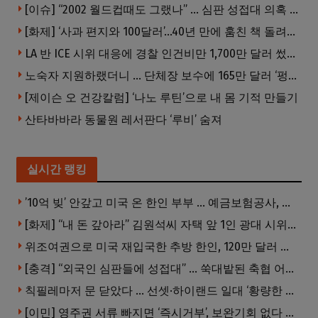
[이슈] “2002 월드컵때도 그랬나” … 심판 성접대 의혹 해외로 일파만파, 4강 신화까지 불똥
[화제] ‘사과 편지와 100달러’…40년 만에 훔친 책 돌려준 절도범
LA 반 ICE 시위 대응에 경찰 인건비만 1,700만 달러 썼다.
노숙자 지원하랬더니 … 단체장 보수에 165만 달러 ‘펑펑’
[제이슨 오 건강칼럼] ‘나노 루틴’으로 내 몸 기적 만들기
산타바바라 동물원 레서판다 ‘루비’ 숨져
실시간 랭킹
’10억 빚’ 안갚고 미국 온 한인 부부 … 예금보험공사, 미국서 소송
[화제] “내 돈 갚아라” 김원석씨 자택 앞 1인 광대 시위 … 한인 투자사, “108만 달러 못받아”
위조여권으로 미국 재입국한 추방 한인, 120만 달러 은행 사기 행각
[충격] “외국인 심판들에 성접대” … 쑥대밭된 축협 어디까지 추락하나
칙필레마저 문 닫았다 … 선셋·하이랜드 일대 ‘황량한 거리’로
[이민] 영주권 서류 빠지면 ‘즉시거부’, 보완기회 없다 … 이민심사 8월부터 확 바뀐다