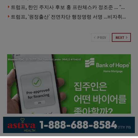
트럼프, 한인 주지사 후보 홍 프란체스카 정조준 … “미치광이다”
트럼프, ‘원정출산’ 전면차단 행정명령 서명 …비자취소·입국금지·추방까지
PREV
NEXT