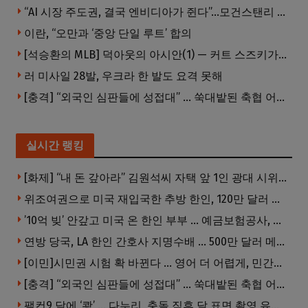
“AI 시장 주도권, 결국 엔비디아가 쥔다”…모건스탠리 장담
이란, “오만과 ‘중앙 단일 루트’ 합의
[석승환의 MLB] 덕아웃의 아시안(1) — 커트 스즈키가 우리에게 묻는 것
러 미사일 28발, 우크라 한 발도 요격 못해
[충격] “외국인 심판들에 성접대” … 쑥대밭된 축협 어디까지 추락하나
실시간 랭킹
[화제] “내 돈 갚아라” 김원석씨 자택 앞 1인 광대 시위 … 한인 투자사, “108만 달러 못받아”
위조여권으로 미국 재입국한 추방 한인, 120만 달러 은행 사기 행각
’10억 빚’ 안갚고 미국 온 한인 부부 … 예금보험공사, 미국서 소송
연방 당국, LA 한인 간호사 지명수배 … 500만 달러 메디캐어 사기, 선고 직전 한국 도주
[이민]시민권 시험 확 바뀐다 … 영어 더 어렵게, 민간시험 도입 추진
[충격] “외국인 심판들에 성접대” … 쑥대밭된 축협 어디까지 추락하나
팰컨9 달에 ‘쾅’ … 다누리, 충돌 직후 달 표면 촬영 유일 탐사선