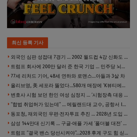
최신 등록 기사
외국인 심판 성접대 7경기 … 2002 월드컵 4강 신화도 흔들
트럼프 회사에 200만 달러 준 한국 기업 … 민주당 뇌물의혹 조사
77세 리처드 기어, 48세 연하와 로맨스…아들과 3살 차
올리브영, 美 세포라 뚫었다…580개 매장에 ‘K뷰티에딧’ 론칭
변호사 시험 보던 한인 여성 심정지 … ‘시험장측 대응 부적절’ 소송
“합법 취업허가 있는데” … 메릴랜드대 교수, 공항서 ICE에 체포, 구금 중
동포청, 재외국민 우편·전자투표 추진 … 2028년 도입 목표
삼성 144만대 신기록 … 구글·애플 가세 ‘폴더블 대전’ 열린다
트럼프 “결국 밴스 당선시켜야”…2028 후계 구도 힘 싣나