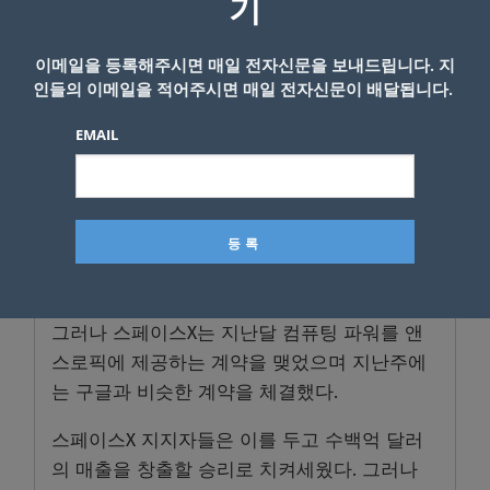
기
분석가들과 투자자들은 머스크가 사업 목표를
즉흥적으로 바꾸는 성향을 보인 점도 지적한다.
이메일을 등록해주시면 매일 전자신문을 보내드립니다. 지
머스크가 우주 데이터센터를 처음 언급한 것은
인들의 이메일을 적어주시면 매일 전자신문이 배달됩니다.
지난해지만 지난 2월 인공지능회사 xAI와 합병
EMAIL
한 뒤에 본격적으로 강조해 왔다.
스페이스X는 지난 4월 코딩 소프트웨어를 개발
하는 인공지능 스타트업 커서를 600억 달러에
인수한다고 발표하면서 새로운 분야를 주력 사
업 분야로 정했다.
그러나 스페이스X는 지난달 컴퓨팅 파워를 앤
스로픽에 제공하는 계약을 맺었으며 지난주에
는 구글과 비슷한 계약을 체결했다.
스페이스X 지지자들은 이를 두고 수백억 달러
의 매출을 창출할 승리로 치켜세웠다. 그러나