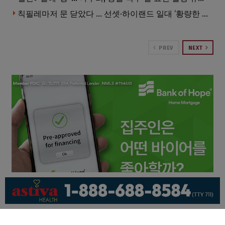
칙필레마저 문 닫았다 … 선셋·하이랜드 일대 ‘황량한 거리’로
PREV
NEXT