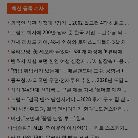
최신 등록 기사
외국인 심판 성접대 7경기 … 2002 월드컵 4강 신화도 흔들
트럼프 회사에 200만 달러 준 한국 기업 … 민주당 뇌물의혹 조사
77세 리처드 기어, 48세 연하와 로맨스…아들과 3살 차
올리브영, 美 세포라 뚫었다…580개 매장에 ‘K뷰티에딧’ 론칭
변호사 시험 보던 한인 여성 심정지 … ‘시험장측 대응 부적절’ 소송
“합법 취업허가 있는데” … 메릴랜드대 교수, 공항서 ICE에 체포, 구금 중
동포청, 재외국민 우편·전자투표 추진 … 2028년 도입 목표
삼성 144만대 신기록 … 구글·애플 가세 ‘폴더블 대전’ 열린다
트럼프 “결국 밴스 당선시켜야”…2028 후계 구도 힘 싣나
“AI 시장 주도권, 결국 엔비디아가 쥔다”…모건스탠리 장담
이란, “오만과 ‘중앙 단일 루트’ 합의
[석승환의 MLB] 덕아웃의 아시안(1) — 커트 스즈키가 우리에게 묻는 것
러 미사일 28발, 우크라 한 발도 요격 못해