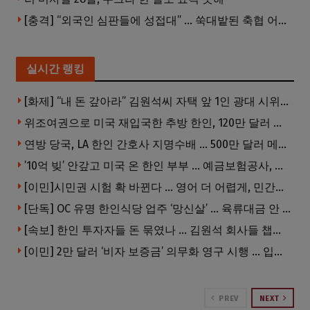
[충격] “외국인 심판들에 성접대” … 쑥대밭된 축협 어디까지 추락하나
실시간 랭킹
[화제] “내 돈 갚아라” 김원석씨 자택 앞 1인 광대 시위 … 한인 투자사, “108만 달러 못받아”
위조여권으로 미국 재입국한 추방 한인, 120만 달러 은행 사기 행각
연방 당국, LA 한인 간호사 지명수배 … 500만 달러 메디캐어 사기, 선고 직전 한국 도주
’10억 빚’ 안갚고 미국 온 한인 부부 … 예금보험공사, 미국서 소송
[이민]시민권 시험 확 바뀐다 … 영어 더 어렵게, 민간시험 도입 추진
[단독] OC 유명 한인식당 업주 ‘망신살’ … 육류대금 안 갚자 식당서 공개추심
[속보] 한인 투자자들 돈 묶였나 … 김원석 회사들 챕터7 강제파산·자진파산 잇따라 신청
[이민] 2만 달러 ‘비자 보증금’ 의무화 영구 시행 … 입국 문턱 더 높아진다.
PREV
NEXT