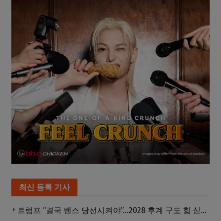
최신 등록 기사
트럼프 “결국 밴스 당선시켜야”…2028 후계 구도 힘 싣나