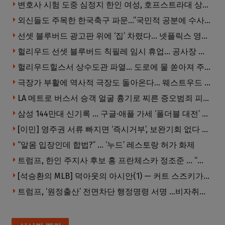
변호사 시험 도중 심정지 한인 여성, 호프스트라대 상대 소송
외신들도 주목한 한국축구 파문…”국민적 공분에 수사 재개”
선셋 블루버드 광고판 위에 ‘집’ 차렸다… 넷플릭스 영화 홍보 이색 퍼포먼스
헐리우드 선셋 블루버드 칙필레 임시 휴업… 공사장 담장은 낙서로 뒤덮여
헐리우드힐스서 상수도관 파열… 도로에 물 쏟아져 주민 약 100명 피해
극장가 부활에 역사적 극장도 돌아온다… 웨스트우드 ‘브루인 극장’ 10월 재개장 추진
LA 메트로 버스서 승객 얼굴 흉기로 찌른 증오범죄 피고인, 종신형에 징역 7년 추가 선고
삼성 144만대 신기록 … 구글·애플 가세 ‘폴더블 대전’ 열린다
[이민] 영주권 서류 빠지면 ‘즉시거부’, 보완기회 없다 … 이민심사 8월부터 확 바뀐다
“알몸 입장인데 합법?” … ‘누드’ 레스토랑 허가 화제
트럼프, 한인 주지사 후보 홍 프란체스카 정조준 … “미치광이다”
[석승환의 MLB] 덕아웃의 아시안(1) — 커트 스즈키가 우리에게 묻는 것
트럼프, ‘원정출산’ 전면차단 행정명령 서명 …비자취소·입국금지·추방까지