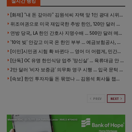
실시간 랭킹
[화제] “내 돈 갚아라” 김원석씨 자택 앞 1인 광대 시위 … 한인 투자사, “108만 달러 못받아”
위조여권으로 미국 재입국한 추방 한인, 120만 달러 은행 사기 행각
연방 당국, LA 한인 간호사 지명수배 … 500만 달러 메디캐어 사기, 선고 직전 한국 도주
’10억 빚’ 안갚고 미국 온 한인 부부 … 예금보험공사, 미국서 소송
[이민]시민권 시험 확 바뀐다 … 영어 더 어렵게, 민간시험 도입 추진
[단독] OC 유명 한인식당 업주 ‘망신살’ … 육류대금 안 갚자 식당서 공개추심
2만 달러 ‘비자 보증금’ 의무화 영구 시행 … 입국 문턱 더 높아진다.
[속보] 한인 투자자들 돈 묶였나 … 김원석 회사들 챕터7 강제파산·자진파산 잇따라 신청
PREV
NEXT