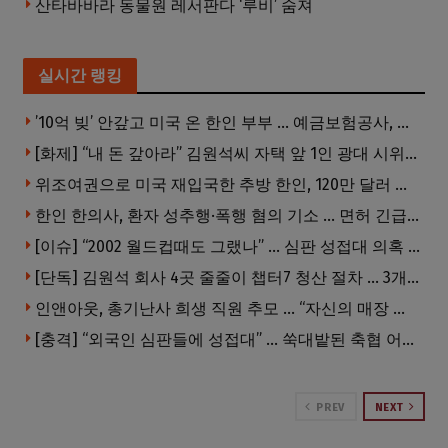
산타바바라 동물원 레서판다 ‘루비’ 숨져
실시간 랭킹
’10억 빚’ 안갚고 미국 온 한인 부부 … 예금보험공사, 미국서 소송
[화제] “내 돈 갚아라” 김원석씨 자택 앞 1인 광대 시위 … 한인 투자사, “108만 달러 못받아”
위조여권으로 미국 재입국한 추방 한인, 120만 달러 은행 사기 행각
한인 한의사, 환자 성추행·폭행 혐의 기소 … 면허 긴급정지
[이슈] “2002 월드컵때도 그랬나” … 심판 성접대 의혹 해외로 일파만파, 4강 신화까지 불똥
[단독] 김원석 회사 4곳 줄줄이 챕터7 청산 절차 … 3개 법인 같은 날 동시 파산 신청
인앤아웃, 총기난사 희생 직원 추모 … “자신의 매장 운영이 꿈이었다”
[충격] “외국인 심판들에 성접대” … 쑥대밭된 축협 어디까지 추락하나
PREV
NEXT