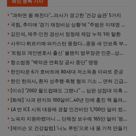
최신 등록 기사
“과하면 몸 해친다”…의사가 경고한 ‘건강 습관’ 5가지
국힘, 추미애 ‘경기 재정비상 상황’에 “주범은 이재명 전 지사”
김민석, 제주·인천 경선서 정청래 제압 누적 1위 탈환
사우디·튀르키예·파키스탄 뭉쳤다…중동 새 안보축 부상하나
‘트럼프 개인변호사 출신’ 블랜치 법무장관 인준…상원 50대49 가결
항소법원 “백악관 연회장 공사 중단” 명령
한인타운 6가 호바트에 80세대 저소득층 아파트 준공
한인 한의사, 환자 성추행·폭행 혐의 기소 … 면허 긴급정지
[이슈] “2002 월드컵때도 그랬나” … 심판 성접대 의혹 해외로 일파만파, 4강 신화까지 불똥
[화제] ‘사과 편지와 100달러’…40년 만에 훔친 책 돌려준 절도범
LA 반 ICE 시위 대응에 경찰 인건비만 1,700만 달러 썼다.
노숙자 지원하랬더니 … 단체장 보수에 165만 달러 ‘펑펑’
[제이슨 오 건강칼럼] ‘나노 루틴’으로 내 몸 기적 만들기