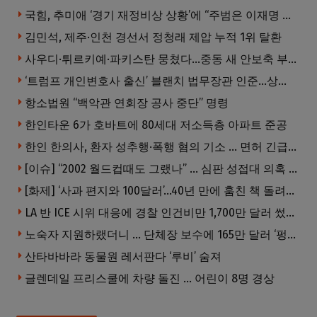
국힘, 추미애 ‘경기 재정비상 상황’에 “주범은 이재명 전 지사”
김민석, 제주·인천 경선서 정청래 제압 누적 1위 탈환
사우디·튀르키예·파키스탄 뭉쳤다…중동 새 안보축 부상하나
‘트럼프 개인변호사 출신’ 블랜치 법무장관 인준…상원 50대49 가결
항소법원 “백악관 연회장 공사 중단” 명령
한인타운 6가 호바트에 80세대 저소득층 아파트 준공
한인 한의사, 환자 성추행·폭행 혐의 기소 … 면허 긴급정지
[이슈] “2002 월드컵때도 그랬나” … 심판 성접대 의혹 해외로 일파만파, 4강 신화까지 불똥
[화제] ‘사과 편지와 100달러’…40년 만에 훔친 책 돌려준 절도범
LA 반 ICE 시위 대응에 경찰 인건비만 1,700만 달러 썼다.
노숙자 지원하랬더니 … 단체장 보수에 165만 달러 ‘펑펑’
산타바바라 동물원 레서판다 ‘루비’ 숨져
글렌데일 프리스쿨에 차량 돌진 … 어린이 8명 경상