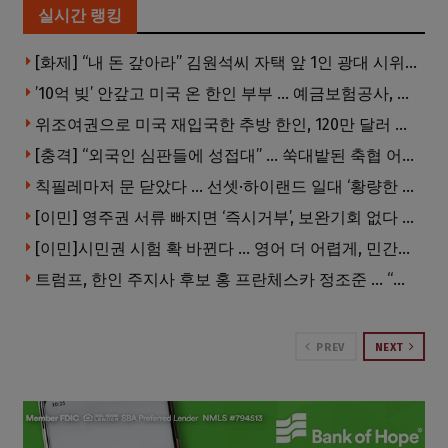
실시간 랭킹
[화제] “내 돈 갚아라” 김원석씨 자택 앞 1인 광대 시위 … 한인 투자사, “108만 달러 못받아”
’10억 빚’ 안갚고 미국 온 한인 부부 … 예금보험공사, 미국서 소송
위조여권으로 미국 재입국한 추방 한인, 120만 달러 은행 사기 행각
[충격] “외국인 심판들에 성접대” … 쑥대밭된 축협 어디까지 추락하나
칙필레마저 문 닫았다 … 선셋·하이랜드 일대 ‘황량한 거리’로
[이민] 영주권 서류 빠지면 ‘즉시거부’, 보완기회 없다 … 이민심사 8월부터 확 바뀐다
[이민]시민권 시험 확 바뀐다 … 영어 더 어렵게, 민간시험 도입 추진
트럼프, 한인 주지사 후보 홍 프란체스카 정조준 … “미치광이다”
PREV
NEXT