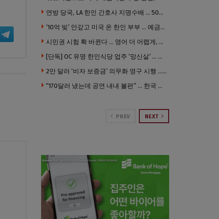
연방 당국, LA 한인 간호사 지명수배 … 500만 달러 메디캐어 사기, 선고 직전 한국 도주
’10억 빚’ 안갚고 미국 온 한인 부부 … 예금보험공사, 미국서 소송
시민권 시험 확 바뀐다 … 영어 더 어렵게, 민간시험 도입 추진
[단독] OC 유명 한인식당 업주 ‘망신살’ … 육류대금 안 갚자 식당서 공개추심
2만 달러 ‘비자 보증금’ 의무화 영구 시행 … 입국 문턱 더 높아진다.
“170달러 냈는데 공연 내내 불편” … 한국 코미디언 LA공연, 음향 불량에 외모 비하 개그 논란
PREV
NEXT