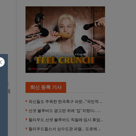
공인
 유소
최신 등록 기사
, 태
 치
외신들도 주목한 한국축구 파문…”국민적 공분에 수사 재개”
선셋 블루버드 광고판 위에 ‘집’ 차렸다… 넷플릭스 영화 홍보 이색 퍼포먼스
헐리우드 선셋 블루버드 칙필레 임시 휴업… 공사장 담장은 낙서로 뒤덮여
헐리우드힐스서 상수도관 파열… 도로에 물 쏟아져 주민 약 100명 피해