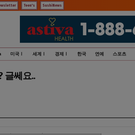
ewsletter
Teen's
SushiNews
a
미국Ⅰ
세계Ⅰ
경제Ⅰ
한국
연예
스포츠
 글쎄요..