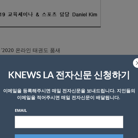
2020 온라인 태권도 품새
KNEWS LA 전자신문 신청하기
 자료를 접수하며, 이번 온라인 태권도 품새 대회 참가부문은 
 이상 소지자들이 대회에 참가하게 된다. 부별/연령은 유년부,
이메일을 등록해주시면 매일 전자신문을 보내드립니다. 지인들의
 연령별로 나누어져 주어진 지정품새(태극 7장, 태극 8장, 고려
이메일을 적어주시면 매일 전자신문이 배달됩니다.
각자 영상 시연을 제작 제출하여 10월3일-10월4일 양일간 경연을
EMAIL
도연맹(World Taekwondo) 품새경기규칙
준하며, 특히, 이번 경연 심사는 국제 품새 심판 자격증