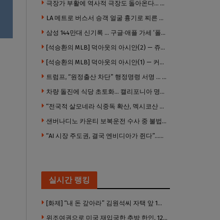
극장가 부활에 역사적 극장도 돌아온다… 웨스트우드 ‘브루인 극장’ 10월 재개장 추진
LA 메트로 버스서 승객 얼굴 흉기로 찌른 증오범죄 피고인, 종신형에 징역 7년 추가 선고
삼성 144만대 신기록 … 구글·애플 가세 ‘폴더블 대전’ 열린다
[석승환의 MLB] 덕아웃의 아시안(2) — 쥬우크, 지금 괜찮아요?
[석승환의 MLB] 덕아웃의 아시안(1) — 커트 스즈키가 우리에게 묻는 것
트럼프, “원정출산 차단” 행정명령 서명 … 외국 공무원 자녀도 시민권 안준다
차량 돌진에 식당 초토화… 캘리포니아 명물 버거집 “다시 일어설 수 있도록 도와주세요”
“전국적 살모네라 식중독 확산, 멕시코산 할라피뇨”– CDC
샌버나디노 카운티 보복운전 수사 중 불법 총기 20정·탄약 2만 발 압수
“AI 시장 주도권, 결국 엔비디아가 쥔다”…모건스탠리 장담
실시간 랭킹
[화제] “내 돈 갚아라” 김원석씨 자택 앞 1인 광대 시위 … 한인 투자사, “108만 달러 못받아”
위조여권으로 미국 재입국한 추방 한인, 120만 달러 은행 사기 행각