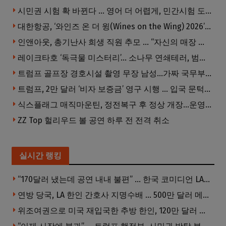
시민권 시험 확 바뀐다 … 영어 더 어렵게, 민간시험 도입 추진
대한항공, ‘와인즈 온 더 윙(Wines on the Wing) 2026’ 5개 부문 수상
인앤아웃, 총기난사 희생 직원 추모 … “자신의 매장 운영이 꿈이었다”
레이크타호 ‘독극물 미스터리’… 소나무 연쇄테러, 범인은 오리무중
트럼프 골프장 경호시설 촬영 무장 남성…가짜 국무부 직원 행세까지
트럼프, 2만 달러 ‘비자 보증금’ 영구 시행 … 입국 문턱 더 높아진다.
식스플래그 매직마운틴, 정전복구 후 정상 개장…운영시간 오후 10시까지 연장
ZZ Top 헐리우드 볼 공연 하루 전 전격 취소
실시간 랭킹
“170달러 냈는데 공연 내내 불편” … 한국 코미디언 LA공연, 음향 불량에 외모 비하 개그 논란
연방 당국, LA 한인 간호사 지명수배 … 500만 달러 메디캐어 사기, 선고 직전 한국 도주
위조여권으로 미국 재입국한 추방 한인, 120만 달러 은행 사기 행각