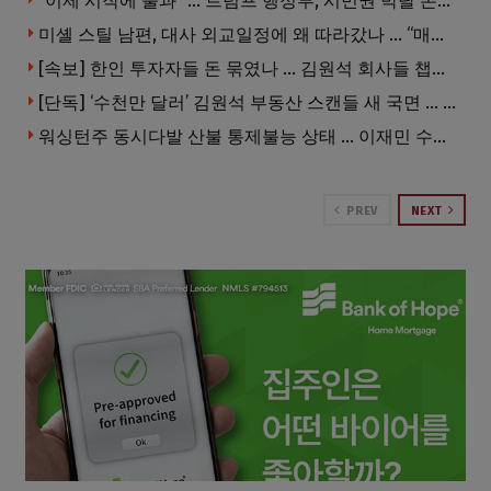
“이제 시작에 불과” … 트럼프 행정부, 시민권 박탈 본격화
미셸 스틸 남편, 대사 외교일정에 왜 따라갔나 … “매우 이례적”
[속보] 한인 투자자들 돈 묶였나 … 김원석 회사들 챕터7 강제파산·자진파산 잇따라 신청
[단독] ‘수천만 달러’ 김원석 부동산 스캔들 새 국면 … 한인 투자자들 소송 잇따라 ‘디폴트’ 절차
워싱턴주 동시다발 산불 통제불능 상태 … 이재민 수십만명
PREV
NEXT