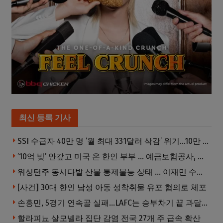
최신 등록 기사
SSI 수급자 40만 명 ‘월 최대 331달러 삭감’ 위기…10만 명은 수급자격 상실
’10억 빚’ 안갚고 미국 온 한인 부부 … 예금보험공사, 미국서 소송
워싱턴주 동시다발 산불 통제불능 상태 … 이재민 수십만명
[사건] 30대 한인 남성 아동 성착취물 유포 혐의로 체포
손흥민, 5경기 연속골 실패…LAFC는 승부차기 끝 과달라하라 격파
할라피뇨 살모넬라 집단 감염 전국 27개 주 급속 확산