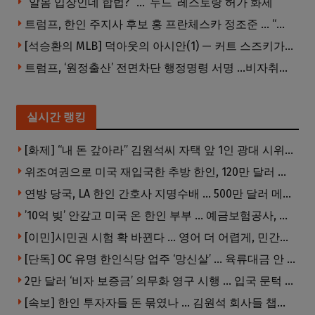
“알몸 입장인데 합법?” … ‘누드’ 레스토랑 허가 화제
트럼프, 한인 주지사 후보 홍 프란체스카 정조준 … “미치광이다”
[석승환의 MLB] 덕아웃의 아시안(1) — 커트 스즈키가 우리에게 묻는 것
트럼프, ‘원정출산’ 전면차단 행정명령 서명 …비자취소·입국금지·추방까지
실시간 랭킹
[화제] “내 돈 갚아라” 김원석씨 자택 앞 1인 광대 시위 … 한인 투자사, “108만 달러 못받아”
위조여권으로 미국 재입국한 추방 한인, 120만 달러 은행 사기 행각
연방 당국, LA 한인 간호사 지명수배 … 500만 달러 메디캐어 사기, 선고 직전 한국 도주
’10억 빚’ 안갚고 미국 온 한인 부부 … 예금보험공사, 미국서 소송
[이민]시민권 시험 확 바뀐다 … 영어 더 어렵게, 민간시험 도입 추진
[단독] OC 유명 한인식당 업주 ‘망신살’ … 육류대금 안 갚자 식당서 공개추심
2만 달러 ‘비자 보증금’ 의무화 영구 시행 … 입국 문턱 더 높아진다.
[속보] 한인 투자자들 돈 묶였나 … 김원석 회사들 챕터7 강제파산·자진파산 잇따라 신청