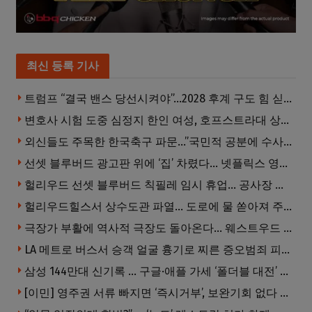
최신 등록 기사
트럼프 “결국 밴스 당선시켜야”…2028 후계 구도 힘 싣나
변호사 시험 도중 심정지 한인 여성, 호프스트라대 상대 소송
외신들도 주목한 한국축구 파문…”국민적 공분에 수사 재개”
선셋 블루버드 광고판 위에 ‘집’ 차렸다… 넷플릭스 영화 홍보 이색 퍼포먼스
헐리우드 선셋 블루버드 칙필레 임시 휴업… 공사장 담장은 낙서로 뒤덮여
헐리우드힐스서 상수도관 파열… 도로에 물 쏟아져 주민 약 100명 피해
극장가 부활에 역사적 극장도 돌아온다… 웨스트우드 ‘브루인 극장’ 10월 재개장 추진
LA 메트로 버스서 승객 얼굴 흉기로 찌른 증오범죄 피고인, 종신형에 징역 7년 추가 선고
삼성 144만대 신기록 … 구글·애플 가세 ‘폴더블 대전’ 열린다
[이민] 영주권 서류 빠지면 ‘즉시거부’, 보완기회 없다 … 이민심사 8월부터 확 바뀐다