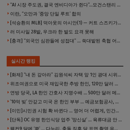
“AI 시장 주도권, 결국 엔비디아가 쥔다”…모건스탠리 장담
이란, “오만과 ‘중앙 단일 루트’ 합의
[석승환의 MLB] 덕아웃의 아시안(1) — 커트 스즈키가 우리에게 묻는 것
러 미사일 28발, 우크라 한 발도 요격 못해
[충격] “외국인 심판들에 성접대” … 쑥대밭된 축협 어디까지 추락하나
실시간 랭킹
[화제] “내 돈 갚아라” 김원석씨 자택 앞 1인 광대 시위 … 한인 투자사, “108만 달러 못받아”
위조여권으로 미국 재입국한 추방 한인, 120만 달러 은행 사기 행각
연방 당국, LA 한인 간호사 지명수배 … 500만 달러 메디캐어 사기, 선고 직전 한국 도주
’10억 빚’ 안갚고 미국 온 한인 부부 … 예금보험공사, 미국서 소송
[이민]시민권 시험 확 바뀐다 … 영어 더 어렵게, 민간시험 도입 추진
[단독] OC 유명 한인식당 업주 ‘망신살’ … 육류대금 안 갚자 식당서 공개추심
팰컨9 달에 ‘쾅’ … 다누리, 충돌 직후 달 표면 촬영 유일 탐사선