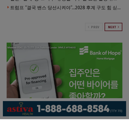
트럼프 “결국 밴스 당선시켜야”…2028 후계 구도 힘 싣나
PREV
NEXT