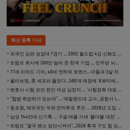
최신 등록 기사
외국인 심판 성접대 7경기 … 2002 월드컵 4강 신화도 흔들
트럼프 회사에 200만 달러 준 한국 기업 … 민주당 뇌물의혹 조사
77세 리처드 기어, 48세 연하와 로맨스…아들과 3살 차
올리브영, 美 세포라 뚫었다…580개 매장에 ‘K뷰티에딧’ 론칭
변호사 시험 보던 한인 여성 심정지 … ‘시험장측 대응 부적절’ 소송
“합법 취업허가 있는데” … 메릴랜드대 교수, 공항서 ICE에 체포, 구금 중
동포청, 재외국민 우편·전자투표 추진 … 2028년 도입 목표
삼성 144만대 신기록 … 구글·애플 가세 ‘폴더블 대전’ 열린다
트럼프 “결국 밴스 당선시켜야”…2028 후계 구도 힘 싣나