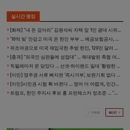
실시간 랭킹
[화제] “내 돈 갚아라” 김원석씨 자택 앞 1인 광대 시위 … 한인 투자사, “108만 달러 못받아”
’10억 빚’ 안갚고 미국 온 한인 부부 … 예금보험공사, 미국서 소송
위조여권으로 미국 재입국한 추방 한인, 120만 달러 은행 사기 행각
[충격] “외국인 심판들에 성접대” … 쑥대밭된 축협 어디까지 추락하나
칙필레마저 문 닫았다 … 선셋·하이랜드 일대 ‘황량한 거리’로
[이민] 영주권 서류 빠지면 ‘즉시거부’, 보완기회 없다 … 이민심사 8월부터 확 바뀐다
[이민]시민권 시험 확 바뀐다 … 영어 더 어렵게, 민간시험 도입 추진
트럼프, 한인 주지사 후보 홍 프란체스카 정조준 … “미치광이다”
PREV
NEXT