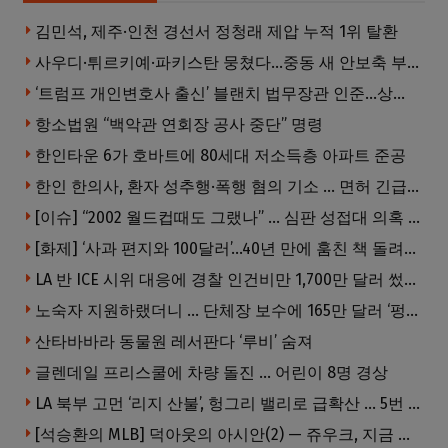
김민석, 제주·인천 경선서 정청래 제압 누적 1위 탈환
사우디·튀르키예·파키스탄 뭉쳤다…중동 새 안보축 부상하나
‘트럼프 개인변호사 출신’ 블랜치 법무장관 인준…상원 50대49 가결
항소법원 “백악관 연회장 공사 중단” 명령
한인타운 6가 호바트에 80세대 저소득층 아파트 준공
한인 한의사, 환자 성추행·폭행 혐의 기소 … 면허 긴급정지
[이슈] “2002 월드컵때도 그랬나” … 심판 성접대 의혹 해외로 일파만파, 4강 신화까지 불똥
[화제] ‘사과 편지와 100달러’…40년 만에 훔친 책 돌려준 절도범
LA 반 ICE 시위 대응에 경찰 인건비만 1,700만 달러 썼다.
노숙자 지원하랬더니 … 단체장 보수에 165만 달러 ‘펑펑’
산타바바라 동물원 레서판다 ‘루비’ 숨져
글렌데일 프리스쿨에 차량 돌진 … 어린이 8명 경상
LA 북부 고먼 ‘리지 산불’, 헝그리 밸리로 급확산 … 5번 Fwy 양방향 전면 폐쇄
[석승환의 MLB] 덕아웃의 아시안(2) — 쥬우크, 지금 괜찮아요?