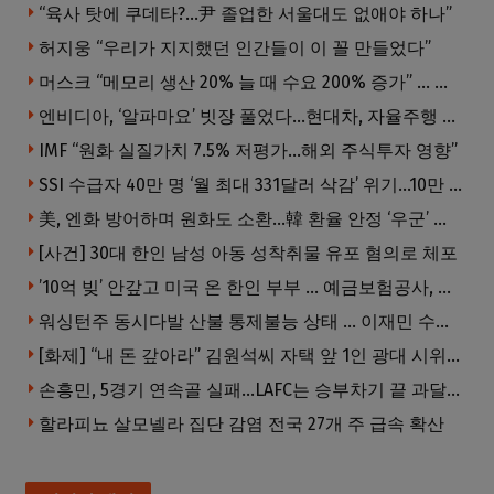
“육사 탓에 쿠데타?…尹 졸업한 서울대도 없애야 하나”
허지웅 “우리가 지지했던 인간들이 이 꼴 만들었다”
머스크 “메모리 생산 20% 늘 때 수요 200% 증가” … 반도체 매출 1조달러 눈 앞
엔비디아, ‘알파마요’ 빗장 풀었다…현대차, 자율주행 속도내나
IMF “원화 실질가치 7.5% 저평가…해외 주식투자 영향”
SSI 수급자 40만 명 ‘월 최대 331달러 삭감’ 위기…10만 명은 수급자격 상실
美, 엔화 방어하며 원화도 소환…韓 환율 안정 ‘우군’ 되나
[사건] 30대 한인 남성 아동 성착취물 유포 혐의로 체포
’10억 빚’ 안갚고 미국 온 한인 부부 … 예금보험공사, 미국서 소송
워싱턴주 동시다발 산불 통제불능 상태 … 이재민 수십만명
[화제] “내 돈 갚아라” 김원석씨 자택 앞 1인 광대 시위 … 한인 투자사, “108만 달러 못받아”
손흥민, 5경기 연속골 실패…LAFC는 승부차기 끝 과달라하라 격파
할라피뇨 살모넬라 집단 감염 전국 27개 주 급속 확산