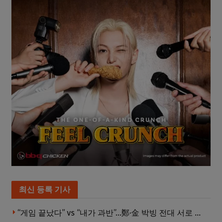
최신 등록 기사
“게임 끝났다” vs “내가 과반”…鄭·金 박빙 전대 서로 우위 주장