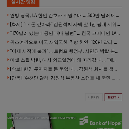
실시간 랭킹
연방 당국, LA 한인 간호사 지명수배 … 500만 달러 메디캐어 사기, 선고 직전 한국 도주
[화제] “내 돈 갚아라” 김원석씨 자택 앞 1인 광대 시위 … 한인 투자사, “108만 달러 못받아”
“170달러 냈는데 공연 내내 불편” … 한국 코미디언 LA공연, 음향 불량에 외모 비하 개그 논란
위조여권으로 미국 재입국한 추방 한인, 120만 달러 은행 사기 행각
“이제 시작에 불과” … 트럼프 행정부, 시민권 박탈 본격화
미셸 스틸 남편, 대사 외교일정에 왜 따라갔나 … “매우 이례적”
[속보] 한인 투자자들 돈 묶였나 … 김원석 회사들 챕터7 강제파산·자진파산 잇따라 신청
[단독] ‘수천만 달러’ 김원석 부동산 스캔들 새 국면 … 한인 투자자들 소송 잇따라 ‘디폴트’ 절차
PREV
NEXT