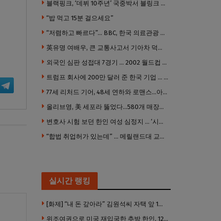
블랙핑크, ‘데뷔 10주년’ 국중박서 블링크 만난다 “섭섭함 안겨 미안”
“밥 먹고 15분 걸으세요”
“저렴하고 빠르다”… BBC, 한국 의료관광 열풍 주목
英유명 여배우, 큰 교통사고서 기아차 덕에 살았다
외국인 심판 성접대 7경기 … 2002 월드컵 4강 신화도 흔들
트럼프 회사에 200만 달러 준 한국 기업 … 민주당 뇌물의혹 조사
77세 리처드 기어, 48세 연하와 로맨스…아들과 3살 차
올리브영, 美 세포라 뚫었다…580개 매장에 ‘K뷰티에딧’ 론칭
변호사 시험 보던 한인 여성 심정지 … ‘시험장측 대응 부적절’ 소송
“합법 취업허가 있는데” … 메릴랜드대 교수, 공항서 ICE에 체포, 구금 중
실시간 랭킹
[화제] “내 돈 갚아라” 김원석씨 자택 앞 1인 광대 시위 … 한인 투자사, “108만 달러 못받아”
위조여권으로 미국 재입국한 추방 한인, 120만 달러 은행 사기 행각