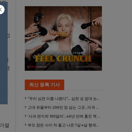
나왔
 환
 있었
 위생
 설명
최신 등록 기사
 나타
“우리 심판 이름 나왔다”… 심판 성 접대 논란에 日 축구계 발칵
생률
고대 유물부터 200만 점 넘는 그곳…미국 최고 미술관은?
‘사과 편지와 100달러’…40년 만에 훔친 책 돌려준 절도범
 가열
부모 잠든 사이 차 몰고 나온 7살·4살 형제…보행자 덮쳐 중태