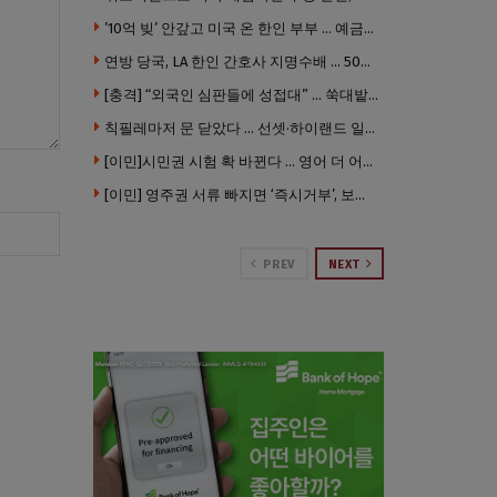
’10억 빚’ 안갚고 미국 온 한인 부부 … 예금보험공사, 미국서 소송
연방 당국, LA 한인 간호사 지명수배 … 500만 달러 메디캐어 사기, 선고 직전 한국 도주
[충격] “외국인 심판들에 성접대” … 쑥대밭된 축협 어디까지 추락하나
칙필레마저 문 닫았다 … 선셋·하이랜드 일대 ‘황량한 거리’로
[이민]시민권 시험 확 바뀐다 … 영어 더 어렵게, 민간시험 도입 추진
[이민] 영주권 서류 빠지면 ‘즉시거부’, 보완기회 없다 … 이민심사 8월부터 확 바뀐다
PREV
NEXT