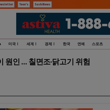
ewsletter
Teen's
SushiNews
a
미국Ⅰ
세계Ⅰ
경제Ⅰ
한국
연예
스포츠
이 원인 … 칠면조·닭고기 위험