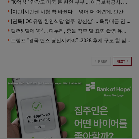
’10억 빚’ 안갚고 미국 온 한인 부부 … 예금보험공사, 미국서 소송
[이민]시민권 시험 확 바뀐다 … 영어 더 어렵게, 민간시험 도입 추진
[단독] OC 유명 한인식당 업주 ‘망신살’ … 육류대금 안 갚자 식당서 공개추심
팰컨9 달에 ‘쾅’ … 다누리, 충돌 직후 달 표면 촬영 유일 탐사선
트럼프 “결국 밴스 당선시켜야”…2028 후계 구도 힘 싣나
PREV
NEXT