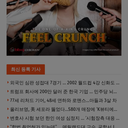
최신 등록 기사
외국인 심판 성접대 7경기 … 2002 월드컵 4강 신화도 흔들
트럼프 회사에 200만 달러 준 한국 기업 … 민주당 뇌물의혹 조사
77세 리처드 기어, 48세 연하와 로맨스…아들과 3살 차
올리브영, 美 세포라 뚫었다…580개 매장에 ‘K뷰티에딧’ 론칭
변호사 시험 보던 한인 여성 심정지 … ‘시험장측 대응 부적절’ 소송
“합법 취업허가 있는데” … 메릴랜드대 교수, 공항서 ICE에 체포, 구금 중