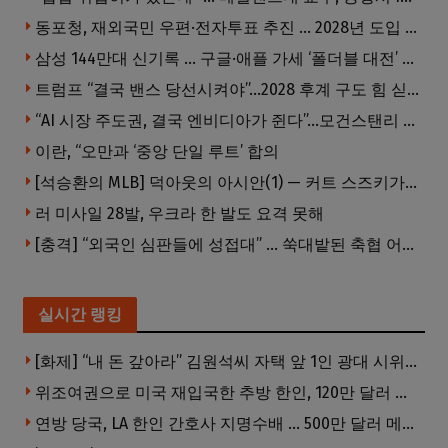
동포청, 재외국민 우편·전자투표 추진 … 2028년 도입 목표
삼성 144만대 신기록 … 구글·애플 가세 ‘폴더블 대전’ 열린다
트럼프 “결국 밴스 당선시켜야”…2028 후계 구도 힘 싣나
“AI 시장 주도권, 결국 엔비디아가 쥔다”…모건스탠리 장담
이란, “오만과 ‘중앙 단일 루트’ 합의
[석승환의 MLB] 덕아웃의 아시안(1) — 커트 스즈키가 우리에게 묻는 것
러 미사일 28발, 우크라 한 발도 요격 못해
[충격] “외국인 심판들에 성접대” … 쑥대밭된 축협 어디까지 추락하나
실시간 랭킹
[화제] “내 돈 갚아라” 김원석씨 자택 앞 1인 광대 시위 … 한인 투자사, “108만 달러 못받아”
위조여권으로 미국 재입국한 추방 한인, 120만 달러 은행 사기 행각
연방 당국, LA 한인 간호사 지명수배 … 500만 달러 메디캐어 사기, 선고 직전 한국 도주