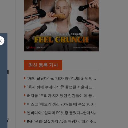
최신 등록 기사
을 때
“게임 끝났다” vs “내가 과반”…鄭·金 박빙 전대 서로 우위 주장
“육사 탓에 쿠데타?…尹 졸업한 서울대도 없애야 하나”
다저
허지웅 “우리가 지지했던 인간들이 이 꼴 만들었다”
머스크 “메모리 생산 20% 늘 때 수요 200% 증가” … 반도체 매출 1조달러 눈 앞
엔비디아, ‘알파마요’ 빗장 풀었다…현대차, 자율주행 속도내나
 야구
IMF “원화 실질가치 7.5% 저평가…해외 주식투자 영향”