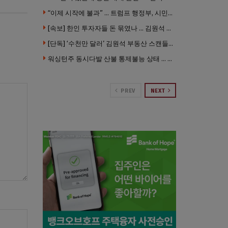
“이제 시작에 불과” … 트럼프 행정부, 시민권 박탈 본격화
[속보] 한인 투자자들 돈 묶였나 … 김원석 회사들 챕터7 강제파산·자진파산 잇따라 신청
[단독] ‘수천만 달러’ 김원석 부동산 스캔들 새 국면 … 한인 투자자들 소송 잇따라 ‘디폴트’ 절차
워싱턴주 동시다발 산불 통제불능 상태 … 이재민 수십만명
PREV
NEXT