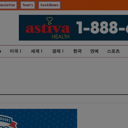
ewsletter
Teen's
SushiNews
a
미국Ⅰ
세계Ⅰ
경제Ⅰ
한국
연예
스포츠