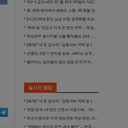
SSI 수급자 40만 명 ‘월 최대 331달러 삭감’ 위기…10만 명은 수급자격 상실
美, 엔화 방어하며 원화도 소환…韓 환율 안정 ‘우군’ 되나
[사건] 30대 한인 남성 아동 성착취물 유포 혐의로 체포
’10억 빚’ 안갚고 미국 온 한인 부부 … 예금보험공사, 미국서 소송
워싱턴주 동시다발 산불 통제불능 상태 … 이재민 수십만명
[화제] “내 돈 갚아라” 김원석씨 자택 앞 1인 광대 시위 … 한인 투자사, “108만 달러 못받아”
손흥민, 5경기 연속골 실패…LAFC는 승부차기 끝 과달라하라 격파
할라피뇨 살모넬라 집단 감염 전국 27개 주 급속 확산
실시간 랭킹
[화제] “내 돈 갚아라” 김원석씨 자택 앞 1인 광대 시위 … 한인 투자사, “108만 달러 못받아”
연방 당국, LA 한인 간호사 지명수배 … 500만 달러 메디캐어 사기, 선고 직전 한국 도주
위조여권으로 미국 재입국한 추방 한인, 120만 달러 은행 사기 행각
“170달러 냈는데 공연 내내 불편” … 한국 코미디언 LA공연, 음향 불량에 외모 비하 개그 논란