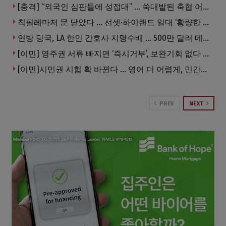
[충격] “외국인 심판들에 성접대” … 쑥대밭된 축협 어디까지 추락하나
칙필레마저 문 닫았다 … 선셋·하이랜드 일대 ‘황량한 거리’로
연방 당국, LA 한인 간호사 지명수배 … 500만 달러 메디캐어 사기, 선고 직전 한국 도주
[이민] 영주권 서류 빠지면 ‘즉시거부’, 보완기회 없다 … 이민심사 8월부터 확 바뀐다
[이민]시민권 시험 확 바뀐다 … 영어 더 어렵게, 민간시험 도입 추진
PREV
NEXT