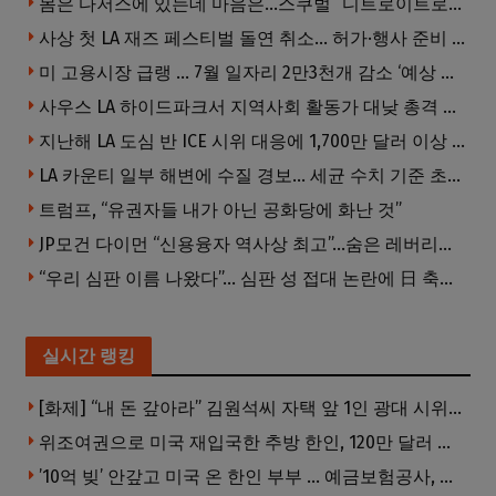
몸은 다저스에 있는데 마음은…스쿠벌 “디트로이트로 돌아가고파”
사상 첫 LA 재즈 페스티벌 돌연 취소… 허가·행사 준비 문제로 일정 변경
미 고용시장 급랭 … 7월 일자리 2만3천개 감소 ‘예상 밖 쇼크’
사우스 LA 하이드파크서 지역사회 활동가 대낮 총격 사망… 용의자 도주
지난해 LA 도심 반 ICE 시위 대응에 1,700만 달러 이상 지출… LAPD, 대규모 시위 대비 강화 필요
LA 카운티 일부 해변에 수질 경보… 세균 수치 기준 초과, 입수 자제 당부
트럼프, “유권자들 내가 아닌 공화당에 화난 것”
JP모건 다이먼 “신용융자 역사상 최고”…숨은 레버리지 경고
“우리 심판 이름 나왔다”… 심판 성 접대 논란에 日 축구계 발칵
실시간 랭킹
[화제] “내 돈 갚아라” 김원석씨 자택 앞 1인 광대 시위 … 한인 투자사, “108만 달러 못받아”
위조여권으로 미국 재입국한 추방 한인, 120만 달러 은행 사기 행각
’10억 빚’ 안갚고 미국 온 한인 부부 … 예금보험공사, 미국서 소송