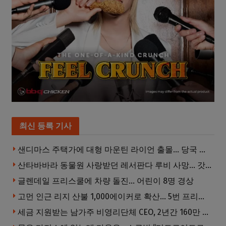
최신 등록 기사
샌디마스 주택가에 대형 마운틴 라이언 출몰… 당국 긴급 대응, 주민 접근 자제 당부
산타바바라 동물원 사랑받던 레서판다 루비 사망… 갓 태어난 새끼 2마리 잃은 지 수주 만
글렌데일 프리스쿨에 차량 돌진… 어린이 8명 경상
고먼 인근 리지 산불 1,000에이커로 확산… 5번 프리웨이 양방향 전면 폐쇄
세금 지원받는 남가주 비영리단체 CEO, 2년간 160만 달러 이상 받아… 미사용 휴가수당만 수십만 달러