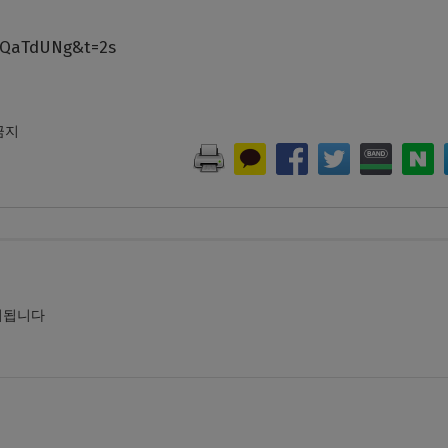
2QaTdUNg&t=2s
 금지
시됩니다