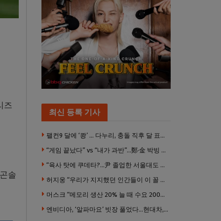
리즈
최신 등록 기사
팰컨9 달에 ‘쾅’ … 다누리, 충돌 직후 달 표면 촬영 유일 탐사선
“게임 끝났다” vs “내가 과반”…鄭·金 박빙 전대 서로 우위 주장
“육사 탓에 쿠데타?…尹 졸업한 서울대도 없애야 하나”
 곤솔
허지웅 “우리가 지지했던 인간들이 이 꼴 만들었다”
머스크 “메모리 생산 20% 늘 때 수요 200% 증가” … 반도체 매출 1조달러 눈 앞
엔비디아, ‘알파마요’ 빗장 풀었다…현대차, 자율주행 속도내나