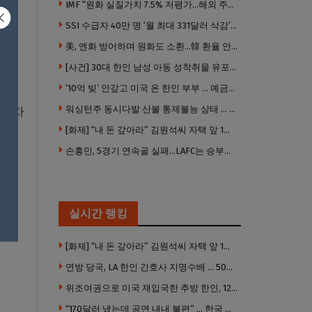
IMF “원화 실질가치 7.5% 저평가…해외 주식투자 영향”
SSI 수급자 40만 명 ‘월 최대 331달러 삭감’ 위기…10만 명은 수급자격 상실
美, 엔화 방어하며 원화도 소환…韓 환율 안정 ‘우군’ 되나
[사건] 30대 한인 남성 아동 성착취물 유포 혐의로 체포
’10억 빚’ 안갚고 미국 온 한인 부부 … 예금보험공사, 미국서 소송
워싱턴주 동시다발 산불 통제불능 상태 … 이재민 수십만명
1점차
[화제] “내 돈 갚아라” 김원석씨 자택 앞 1인 광대 시위 … 한인 투자사, “108만 달러 못받아”
손흥민, 5경기 연속골 실패…LAFC는 승부차기 끝 과달라하라 격파
 합
실시간 랭킹
진출
[화제] “내 돈 갚아라” 김원석씨 자택 앞 1인 광대 시위 … 한인 투자사, “108만 달러 못받아”
연방 당국, LA 한인 간호사 지명수배 … 500만 달러 메디캐어 사기, 선고 직전 한국 도주
위조여권으로 미국 재입국한 추방 한인, 120만 달러 은행 사기 행각
“170달러 냈는데 공연 내내 불편” … 한국 코미디언 LA공연, 음향 불량에 외모 비하 개그 논란