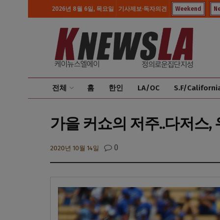
2026년 8월 6일, 목요일
기사제보·독자의견
Weekend
N
전체
홈
한인
LA/OC
S.F/Californi
가을 커쇼의 저주..다저스, 
0
2020년 10월 14일