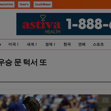
ewsletter
Teen's
SushiNews
a
미국Ⅰ
세계Ⅰ
경제Ⅰ
한국
연예
스포츠
우승 문 턱서 또