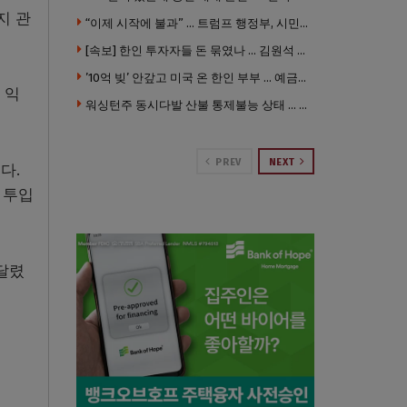
지 관
“이제 시작에 불과” … 트럼프 행정부, 시민권 박탈 본격화
[속보] 한인 투자자들 돈 묶였나 … 김원석 회사들 챕터7 강제파산·자진파산 잇따라 신청
’10억 빚’ 안갚고 미국 온 한인 부부 … 예금보험공사, 미국서 소송
 익
워싱턴주 동시다발 산불 통제불능 상태 … 이재민 수십만명
PREV
NEXT
다.
 투입
달렸