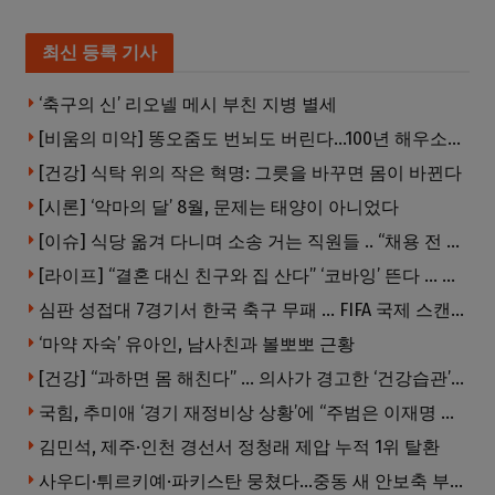
최신 등록 기사
‘축구의 신’ 리오넬 메시 부친 지병 별세
[비움의 미악] 똥오줌도 번뇌도 버린다…100년 해우소의 철학
[건강] 식탁 위의 작은 혁명: 그릇을 바꾸면 몸이 바뀐다
[시론] ‘악마의 달’ 8월, 문제는 태양이 아니었다
[이슈] 식당 옮겨 다니며 소송 거는 직원들 .. “채용 전 반드시 확인해야”
[라이프] “결혼 대신 친구와 집 산다” ‘코바잉’ 뜬다 … 내 집 마련 공식 바뀌었다
심판 성접대 7경기서 한국 축구 무패 … FIFA 국제 스캔들 번지나
‘마약 자숙’ 유아인, 남사친과 볼뽀뽀 근황
[건강] “과하면 몸 해친다” … 의사가 경고한 ‘건강습관’ 5가지
국힘, 추미애 ‘경기 재정비상 상황’에 “주범은 이재명 전 지사”
김민석, 제주·인천 경선서 정청래 제압 누적 1위 탈환
사우디·튀르키예·파키스탄 뭉쳤다…중동 새 안보축 부상하나