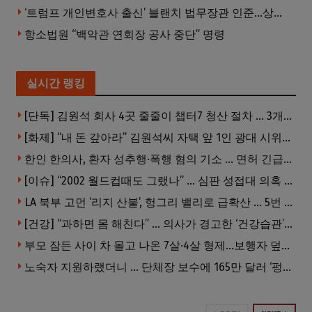
‘트럼프 개인변호사 출신’ 블랜치 법무장관 인준…상원 50대49 가결
항소법원 “백악관 연회장 공사 중단” 명령
실시간 랭킹
[단독] 김원석 회사 4곳 줄줄이 챕터7 청산 절차 … 3개 법인 같은 날 동시 파산 신청
[화제] “내 돈 갚아라” 김원석씨 자택 앞 1인 광대 시위 … 한인 투자사, “108만 달러 못받아”
한인 한의사, 환자 성추행·폭행 혐의 기소 … 면허 긴급정지
[이슈] “2002 월드컵때도 그랬나” … 심판 성접대 의혹 해외로 일파만파, 4강 신화까지 불똥
LA 북부 고먼 ‘리지 산불’, 헝그리 밸리로 급확산 … 5번 Fwy 양방향 전면 폐쇄
[건강] “과하면 몸 해친다” … 의사가 경고한 ‘건강습관’ 5가지
부모 잠든 사이 차 몰고 나온 7살·4살 형제…보행자 덮쳐 중태
노숙자 지원하랬더니 … 단체장 보수에 165만 달러 ‘펑펑’